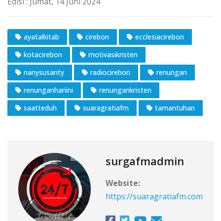
Edisi : Jumat, 14 Juni 2024
ayatalkitab
cirebon
ecclesiacirebon
kotacirebon
motivasikristen
nanysusanty
radiocirebon
renungan
renunganhariini
renungankristen
saatteduh
suaragratiafm
tamantuhan
surgafmadmin
Website:
https://suaragratiafm.com