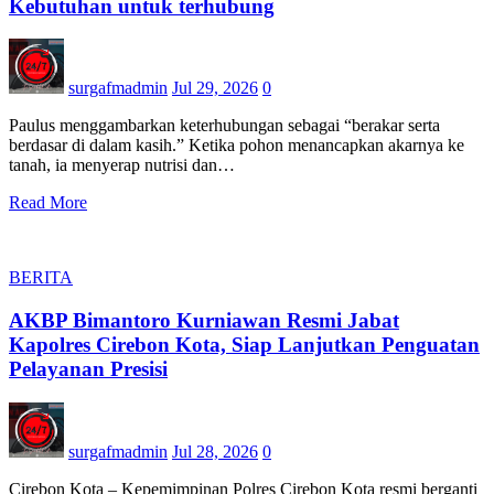
Kebutuhan untuk terhubung
surgafmadmin
Jul 29, 2026
0
Paulus menggambarkan keterhubungan sebagai “berakar serta
berdasar di dalam kasih.” Ketika pohon menancapkan akarnya ke
tanah, ia menyerap nutrisi dan…
Read More
BERITA
AKBP Bimantoro Kurniawan Resmi Jabat
Kapolres Cirebon Kota, Siap Lanjutkan Penguatan
Pelayanan Presisi
surgafmadmin
Jul 28, 2026
0
Cirebon Kota – Kepemimpinan Polres Cirebon Kota resmi berganti