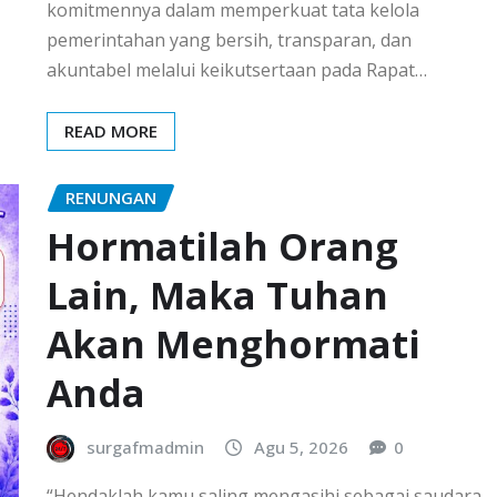
komitmennya dalam memperkuat tata kelola
pemerintahan yang bersih, transparan, dan
akuntabel melalui keikutsertaan pada Rapat…
READ MORE
RENUNGAN
Hormatilah Orang
Lain, Maka Tuhan
Akan Menghormati
Anda
surgafmadmin
Agu 5, 2026
0
“Hendaklah kamu saling mengasihi sebagai saudara