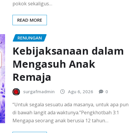
pokok sekaligus…
READ MORE
RENUNGAN
Kebijaksanaan dalam
Mengasuh Anak
Remaja
surgafmadmin
Agu 6, 2026
0
“Untuk segala sesuatu ada masanya, untuk apa pun
di bawah langit ada waktunya.”Pengkhotbah 3:1
Mengapa seorang anak berusia 12 tahun…