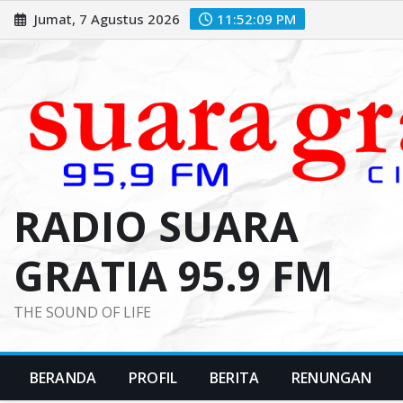
Skip
Jumat, 7 Agustus 2026
11:52:10 PM
to
content
RADIO SUARA
GRATIA 95.9 FM
THE SOUND OF LIFE
BERANDA
PROFIL
BERITA
RENUNGAN