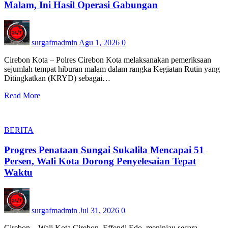
Malam, Ini Hasil Operasi Gabungan
surgafmadmin
Agu 1, 2026
0
Cirebon Kota – Polres Cirebon Kota melaksanakan pemeriksaan
sejumlah tempat hiburan malam dalam rangka Kegiatan Rutin yang
Ditingkatkan (KRYD) sebagai…
Read More
BERITA
Progres Penataan Sungai Sukalila Mencapai 51
Persen, Wali Kota Dorong Penyelesaian Tepat
Waktu
surgafmadmin
Jul 31, 2026
0
Cirebon – Wali Kota Cirebon, Effendi Edo, meninjau secara