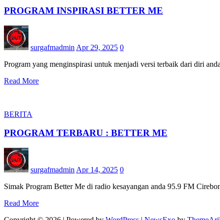
PROGRAM INSPIRASI BETTER ME
surgafmadmin
Apr 29, 2025
0
Program yang menginspirasi untuk menjadi versi terbaik dari diri an
Read More
BERITA
PROGRAM TERBARU : BETTER ME
surgafmadmin
Apr 14, 2025
0
Simak Program Better Me di radio kesayangan anda 95.9 FM Cirebon
Read More
Copyright © 2026 | Powered by
WordPress
|
NewsExo
by
ThemeAri