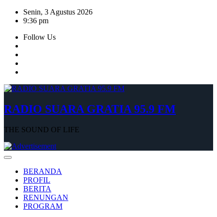
Skip
Senin, 3 Agustus 2026
to
9:36 pm
content
Follow Us
RADIO SUARA GRATIA 95.9 FM
THE SOUND OF LIFE
BERANDA
PROFIL
BERITA
RENUNGAN
PROGRAM