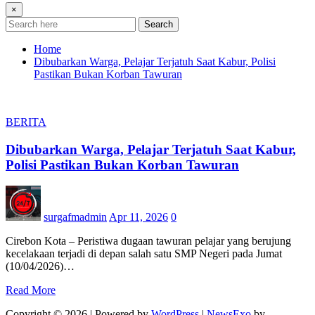
×
Search
Home
Dibubarkan Warga, Pelajar Terjatuh Saat Kabur, Polisi
Pastikan Bukan Korban Tawuran
BERITA
Dibubarkan Warga, Pelajar Terjatuh Saat Kabur,
Polisi Pastikan Bukan Korban Tawuran
surgafmadmin
Apr 11, 2026
0
Cirebon Kota – Peristiwa dugaan tawuran pelajar yang berujung
kecelakaan terjadi di depan salah satu SMP Negeri pada Jumat
(10/04/2026)…
Read More
Copyright © 2026 | Powered by
WordPress
|
NewsExo
by