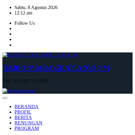
Skip
Sabtu, 8 Agustus 2026
to
12:12 am
content
Follow Us
RADIO SUARA GRATIA 95.9 FM
THE SOUND OF LIFE
BERANDA
PROFIL
BERITA
RENUNGAN
PROGRAM