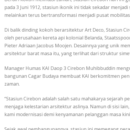
pada 3 Juni 1912, stasiun ikonik ini tidak sekadar menja
melainkan terus bertransformasi menjadi pusat mobili
Di balik dinding kokoh berarsitektur Art Deco, Stasiun 
oleh perusahaan kereta api kolonial Belanda, Staatsspoor
Pieter Adriaan Jacobus Moojen. Desainnya yang unik me
arsitektur barat masa itu, yang terlihat dari struktur sim
Manager Humas KAI Daop 3 Cirebon Muhibbuddin mengu
bangunan Cagar Budaya membuat KAI berkomitmen penuh
zaman.
“Stasiun Cirebon adalah salah satu mahakarya sejarah 
menjaga kelestarian arsitektur aslinya. Namun di sisi lain
kami modernisasi demi kenyamanan pelanggan masa kini,
Sejak awal pembangunannya, stasiun ini memegang peran