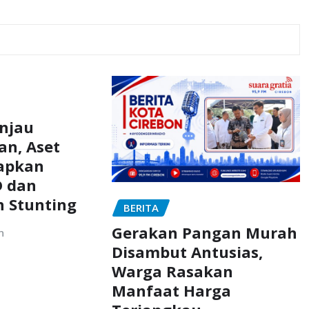
injau
an, Aset
iapkan
 dan
 Stunting
BERITA
Gerakan Pangan Murah
n
Disambut Antusias,
Warga Rasakan
Manfaat Harga