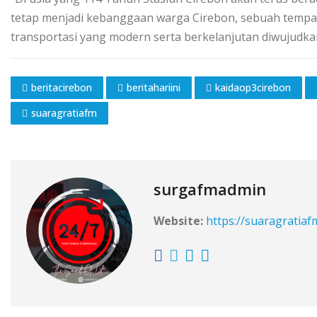
tetap menjadi kebanggaan warga Cirebon, sebuah tempat
transportasi yang modern serta berkelanjutan diwujudk
beritacirebon
beritahariini
kaidaop3cirebon
suaragratiafm
surgafmadmin
Website:
https://suaragratia