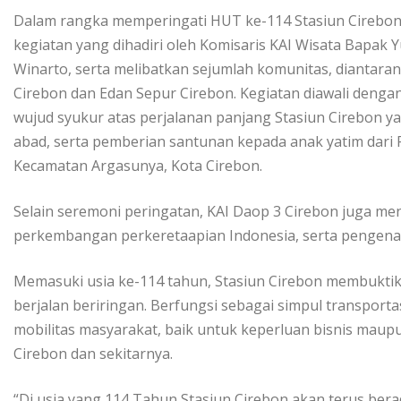
Dalam rangka memperingati HUT ke-114 Stasiun Cirebon
kegiatan yang dihadiri oleh Komisaris KAI Wisata Bapak Y
Winarto, serta melibatkan sejumlah komunitas, diantara
Cirebon dan Edan Sepur Cirebon. Kegiatan diawali den
wujud syukur atas perjalanan panjang Stasiun Cirebon ya
abad, serta pemberian santunan kepada anak yatim dari 
Kecamatan Argasunya, Kota Cirebon.
Selain seremoni peringatan, KAI Daop 3 Cirebon juga me
perkembangan perkeretaapian Indonesia, serta pengenala
Memasuki usia ke-114 tahun, Stasiun Cirebon membuktika
berjalan beriringan. Berfungsi sebagai simpul transportas
mobilitas masyarakat, baik untuk keperluan bisnis maupu
Cirebon dan sekitarnya.
“Di usia yang 114 Tahun Stasiun Cirebon akan terus bera