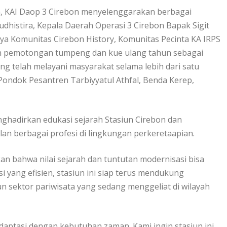
, KAI Daop 3 Cirebon menyelenggarakan berbagai
udhistira, Kepala Daerah Operasi 3 Cirebon Bapak Sigit
nya Komunitas Cirebon History, Komunitas Pecinta KA IRPS
gan pemotongan tumpeng dan kue ulang tahun sebagai
ng telah melayani masyarakat selama lebih dari satu
Pondok Pesantren Tarbiyyatul Athfal, Benda Kerep,
nghadirkan edukasi sejarah Stasiun Cirebon dan
n berbagai profesi di lingkungan perkeretaapian.
n bahwa nilai sejarah dan tuntutan modernisasi bisa
i yang efisien, stasiun ini siap terus mendukung
n sektor pariwisata yang sedang menggeliat di wilayah
daptasi dengan kebutuhan zaman. Kami ingin stasiun ini