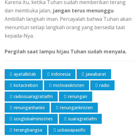
Karena itu, ketika Tuhan sudah memberikan terang
dan membuka jalan,
jangan terus menunggu
.
Ambillah langkah iman. Percayalah bahwa Tuhan akan
menuntun setiap langkah orang yang bersedia taat
kepada-Nya.
Pergilah saat lampu hijau Tuhan sudah menyala.
ayatalkitab
indonesia
jawabarat
kotacirebon
motivasikristen
radio
radiosuaragratiafm
renungan
renunganhariini
renungankristen
sosglobalministries
suaragratiafm
terangbangsa
ucbasiapasific