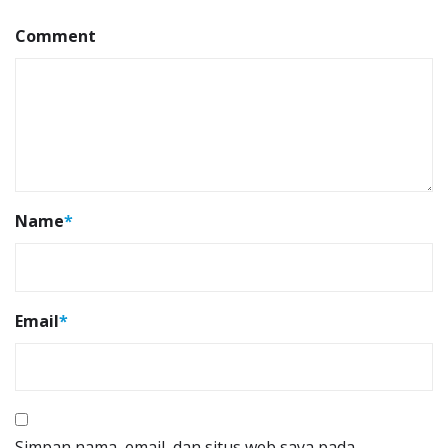
Comment
Name
*
Email
*
Simpan nama, email, dan situs web saya pada