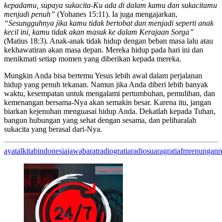
kepadamu, supaya sukacita-Ku ada di dalam kamu dan sukacitamu
menjadi penuh”
(Yohanes 15:11). Ia juga mengajarkan,
“Sesungguhnya jika kamu tidak bertobat dan menjadi seperti anak
kecil ini, kamu tidak akan masuk ke dalam Kerajaan Sorga”
(Matius 18:3). Anak-anak tidak hidup dengan beban masa lalu atau
kekhawatiran akan masa depan. Mereka hidup pada hari ini dan
menikmati setiap momen yang diberikan kepada mereka.
Mungkin Anda bisa bertemu Yesus lebih awal dalam perjalanan
hidup yang penuh tekanan. Namun jika Anda diberi lebih banyak
waktu, kesempatan untuk mengalami pertumbuhan, pemulihan, dan
kemenangan bersama-Nya akan semakin besar. Karena itu, jangan
biarkan kejenuhan menguasai hidup Anda. Dekatlah kepada Tuhan,
bangun hubungan yang sehat dengan sesama, dan peliharalah
sukacita yang berasal dari-Nya.
ayatalkitab
indonesia
jawabarat
radiogratia
radiosuaragratiafm
renungan
r