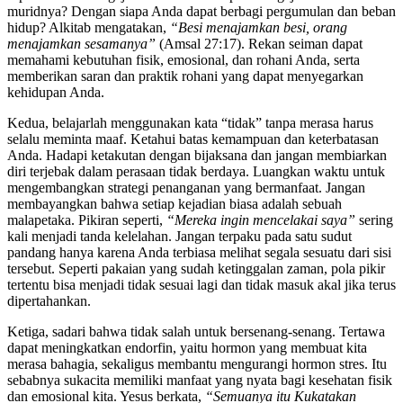
muridnya? Dengan siapa Anda dapat berbagi pergumulan dan beban
hidup? Alkitab mengatakan,
“Besi menajamkan besi, orang
menajamkan sesamanya”
(Amsal 27:17). Rekan seiman dapat
memahami kebutuhan fisik, emosional, dan rohani Anda, serta
memberikan saran dan praktik rohani yang dapat menyegarkan
kehidupan Anda.
Kedua, belajarlah menggunakan kata “tidak” tanpa merasa harus
selalu meminta maaf. Ketahui batas kemampuan dan keterbatasan
Anda. Hadapi ketakutan dengan bijaksana dan jangan membiarkan
diri terjebak dalam perasaan tidak berdaya. Luangkan waktu untuk
mengembangkan strategi penanganan yang bermanfaat. Jangan
membayangkan bahwa setiap kejadian biasa adalah sebuah
malapetaka. Pikiran seperti,
“Mereka ingin mencelakai saya”
sering
kali menjadi tanda kelelahan. Jangan terpaku pada satu sudut
pandang hanya karena Anda terbiasa melihat segala sesuatu dari sisi
tersebut. Seperti pakaian yang sudah ketinggalan zaman, pola pikir
tertentu bisa menjadi tidak sesuai lagi dan tidak masuk akal jika terus
dipertahankan.
Ketiga, sadari bahwa tidak salah untuk bersenang-senang. Tertawa
dapat meningkatkan endorfin, yaitu hormon yang membuat kita
merasa bahagia, sekaligus membantu mengurangi hormon stres. Itu
sebabnya sukacita memiliki manfaat yang nyata bagi kesehatan fisik
dan emosional kita. Yesus berkata,
“Semuanya itu Kukatakan