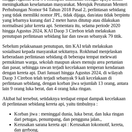
meningkatkan keselamatan masyarakat. Merujuk Peraturan Menteri
Perhubungan Nomor 94 Tahun 2018 Pasal 2, perlintasan sebidang
yang tidak memiliki nomor JPL, tidak dijaga, dan/atau tidak berpintu
yang lebarnya kurang dari 2 meter harus ditutup atau dilakukan
normalisasi jalur kereta api. Sementara itu, selama periode 2020
hingga Agustus 2024, KAI Daop 3 Cirebon telah melakukan
penutupan perlintasan sebidang liar dan rawan sebanyak 79 titik.
Sebelum pelaksanaan penutupan, tim KAI telah melakukan
sosialisasi kepada masyarakat sekitarnya. Rokhmad menjelaskan
keberadaan perlintasan sebidang di beberapa tempat melewati
pemukiman warga, sekolah maupun akses menuju area pertanian
dan pasar, sehingga rawan terjadi kecelakaan temperan kendaraan
dengan kereta api. Dari Januari hingga Agustus 2024, di wilayah
Daop 3 Cirebon telah terjadi sebanyak 9 kali kecelakaan di
perlintasan sebidang, dengan korban jiwa sejumlah 13 orang, antara
lain 9 orang luka berat, dan 4 orang luka ringan.
Akibat hal tersebut, setidaknya terdapat empat dampak kecelakaan
di perlintasan sebidang kereta api, yaitu timbulnya :
Korban jiwa : meninggal dunia, luka berat, dan luka ringan
dari petugas, penumpang, dan pengguna jalan.,
Kerusakan sarana kereta api : Kerusakan lokomotif, kereta,
dan gerbong.