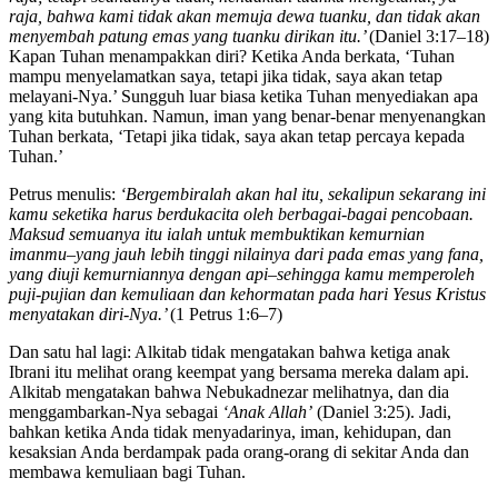
raja, bahwa kami tidak akan memuja dewa tuanku, dan tidak akan
menyembah patung emas yang tuanku dirikan itu.’
(Daniel 3:17–18)
Kapan Tuhan menampakkan diri? Ketika Anda berkata, ‘Tuhan
mampu menyelamatkan saya, tetapi jika tidak, saya akan tetap
melayani-Nya.’ Sungguh luar biasa ketika Tuhan menyediakan apa
yang kita butuhkan. Namun, iman yang benar-benar menyenangkan
Tuhan berkata, ‘Tetapi jika tidak, saya akan tetap percaya kepada
Tuhan.’
Petrus menulis:
‘Be
r
ge
m
bi
r
alah
a
k
an
hal
itu, sekalipun sekarang ini
kamu seketika harus
berdukacita
oleh
berbagai-bagai pencobaan.
Maksud semuanya itu ialah untuk membuktikan kemurnian
imanmu–yang jauh lebih tinggi nilainya dari pada emas yang fana,
yang diuji kemurniannya dengan api–sehingga kamu memperoleh
puji-pujian dan kemuliaan dan kehormatan pada hari Yesus Kristus
menyatakan diri-Nya.’
(1 Petrus 1:6–7)
Dan satu hal lagi: Alkitab tidak mengatakan bahwa ketiga anak
Ibrani itu melihat orang keempat yang bersama mereka dalam api.
Alkitab mengatakan bahwa Nebukadnezar melihatnya, dan dia
menggambarkan-Nya sebagai
‘Ana
k
Allah’
(Daniel 3:25). Jadi,
bahkan ketika Anda tidak menyadarinya, iman, kehidupan, dan
kesaksian Anda berdampak pada orang-orang di sekitar Anda dan
membawa kemuliaan bagi Tuhan.