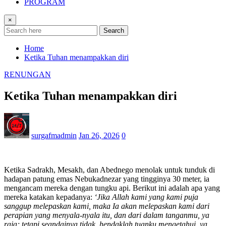
PROGRAM
×
Search
Home
Ketika Tuhan menampakkan diri
RENUNGAN
Ketika Tuhan menampakkan diri
surgafmadmin
Jan 26, 2026
0
Ketika Sadrakh, Mesakh, dan Abednego menolak untuk tunduk di
hadapan patung emas Nebukadnezar yang tingginya 30 meter, ia
mengancam mereka dengan tungku api. Berikut ini adalah apa yang
mereka katakan kepadanya:
‘Jik
a
A
ll
ah
k
am
i
y
ang
kami puja
sanggup melepaskan kami, maka Ia akan melepaskan kami dari
perapian yang menyala-nyala itu, dan dari dalam tanganmu, ya
raja; tetapi seandainya tidak, hendaklah tuanku mengetahui, ya