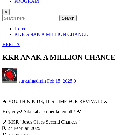
PROGRAM
×
Search
Home
KKR ANAK A MILLION CHANCE
BERITA
KKR ANAK A MILLION CHANCE
surgafmadmin
Feb 15, 2025
0
🔥 YOUTH & KIDS, IT’S TIME FOR REVIVAL! 🔥
Hey guys! Ada kabar super keren nih! 📢
📍 KKR “Jesus Gives Second Chances”
🗓 27 Februari 2025