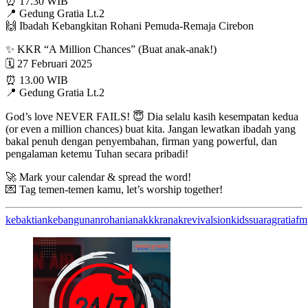
⏰ 17.30 WIB
📍 Gedung Gratia Lt.2
🙌 Ibadah Kebangkitan Rohani Pemuda-Remaja Cirebon
✨ KKR “A Million Chances” (Buat anak-anak!)
🗓 27 Februari 2025
⏰ 13.00 WIB
📍 Gedung Gratia Lt.2
God’s love NEVER FAILS! 😇 Dia selalu kasih kesempatan kedua
(or even a million chances) buat kita. Jangan lewatkan ibadah yang
bakal penuh dengan penyembahan, firman yang powerful, dan
pengalaman ketemu Tuhan secara pribadi!
🚀 Mark your calendar & spread the word!
💌 Tag temen-temen kamu, let’s worship together!
kebaktiankebangunanrohanianak
kkranak
revival
sionkids
suaragratiafm