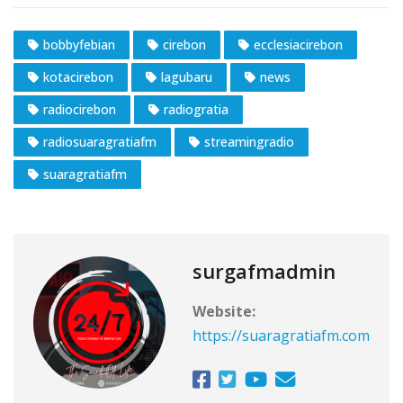
bobbyfebian
cirebon
ecclesiacirebon
kotacirebon
lagubaru
news
radiocirebon
radiogratia
radiosuaragratiafm
streamingradio
suaragratiafm
surgafmadmin
Website:
https://suaragratiafm.com