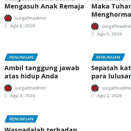
Mengasuh Anak Remaja
Maka Tuha
Menghorma
surgafmadmin
Agu 6, 2026
surgafmadmi
Agu 5, 2026
RENUNGAN
RENUNGAN
Ambil tanggung jawab
Sepatah ka
atas hidup Anda
para lulusa
surgafmadmin
surgafmadmi
Agu 3, 2026
Agu 2, 2026
RENUNGAN
Waspadalah terhadap