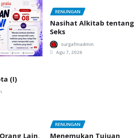
RENUNGAN
Nasihat Alkitab tentang
Seks
surgafmadmin
Agu 7, 2026
a (I)
n
RENUNGAN
Orang Lain,
Menemukan Tujuan