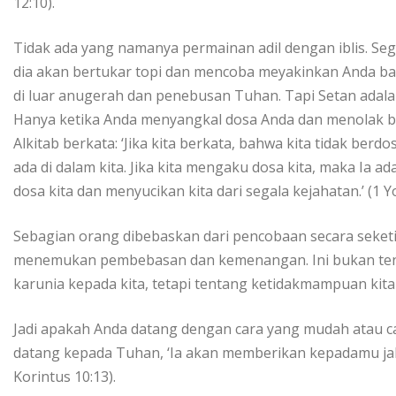
12:10).
Tidak ada yang namanya permainan adil dengan iblis. S
dia akan bertukar topi dan mencoba meyakinkan Anda b
di luar anugerah dan penebusan Tuhan. Tapi Setan adalah
Hanya ketika Anda menyangkal dosa Anda dan menolak be
Alkitab berkata: ‘Jika kita berkata, bahwa kita tidak berd
ada di dalam kita. Jika kita mengaku dosa kita, maka Ia a
dosa kita dan menyucikan kita dari segala kejahatan.’ (1 Y
Sebagian orang dibebaskan dari pencobaan secara seketi
menemukan pembebasan dan kemenangan. Ini bukan te
karunia kepada kita, tetapi tentang ketidakmampuan kit
Jadi apakah Anda datang dengan cara yang mudah atau ca
datang kepada Tuhan, ‘Ia akan memberikan kepadamu ja
Korintus 10:13).