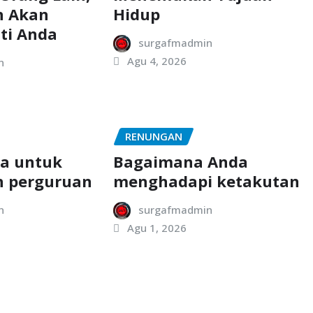
n Akan
Hidup
ti Anda
surgafmadmin
Agu 4, 2026
n
RENUNGAN
ta untuk
Bagaimana Anda
n perguruan
menghadapi ketakutan
n
surgafmadmin
Agu 1, 2026