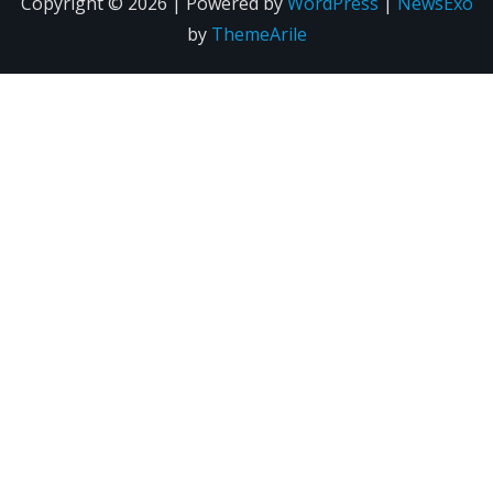
Copyright © 2026 | Powered by
WordPress
|
NewsExo
by
ThemeArile