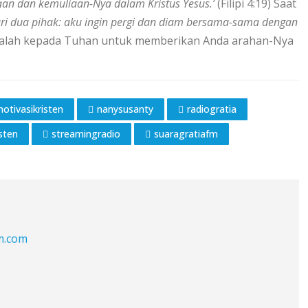
an dan kemuliaan-Nya dalam Kristus Yesus.’
(Filipi 4:19) Saat
ari dua pihak: aku ingin pergi dan diam bersama-sama dengan
 mintalah kepada Tuhan untuk memberikan Anda arahan-Nya
otivasikristen
nanysusanty
radiogratia
sten
streamingradio
suaragratiafm
fm.com