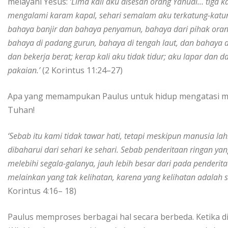
melayani Yesus:
‘Lima kali aku disesah orang Yahudi… tiga kal
mengalami karam kapal, sehari semalam aku terkatung-katun
bahaya banjir dan bahaya penyamun, bahaya dari pihak oran
bahaya di padang gurun, bahaya di tengah laut, dan bahaya d
dan bekerja berat; kerap kali aku tidak tidur; aku lapar dan 
pakaian.’
(2 Korintus 11:24–27)
Apa yang memampukan Paulus untuk hidup mengatasi mas
Tuhan!
‘Sebab itu kami tidak tawar hati, tetapi meskipun manusia 
dibaharui dari sehari ke sehari. Sebab penderitaan ringan ya
melebihi segala-galanya, jauh lebih besar dari pada penderi
melainkan yang tak kelihatan, karena yang kelihatan adalah 
Korintus 4:16– 18)
Paulus memproses berbagai hal secara berbeda. Ketika dia