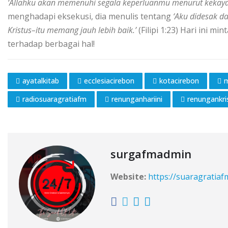
‘Allahku akan memenuhi segala keperluanmu menurut kekaya
menghadapi eksekusi, dia menulis tentang
‘Aku didesak d
Kristus–itu memang jauh lebih baik.’
(Filipi 1:23) Hari ini
terhadap berbagai hal!
ayatalkitab
ecclesiacirebon
kotacirebon
m
radiosuaragratiafm
renunganhariini
renungankri
surgafmadmin
Website:
https://suaragratia