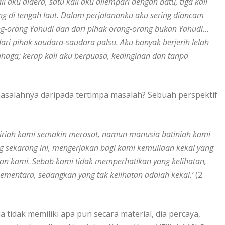
i aku didera, satu kali aku dilempari dengan batu, tiga kali
g di tengah laut. Dalam perjalananku aku sering diancam
g-orang Yahudi dan dari pihak orang-orang bukan Yahudi…
ari pihak saudara-saudara palsu. Aku banyak berjerih lelah
dahaga; kerap kali aku berpuasa, kedinginan dan tanpa
alahnya daripada tertimpa masalah? Sebuah perspektif
lahiriah kami semakin merosot, namun manusia batiniah kami
ng sekarang ini, mengerjakan bagi kami kemuliaan kekal yang
taan kami. Sebab kami tidak memperhatikan yang kelihatan,
sementara, sedangkan yang tak kelihatan adalah kekal.’
(2
 tidak memiliki apa pun secara material, dia percaya,