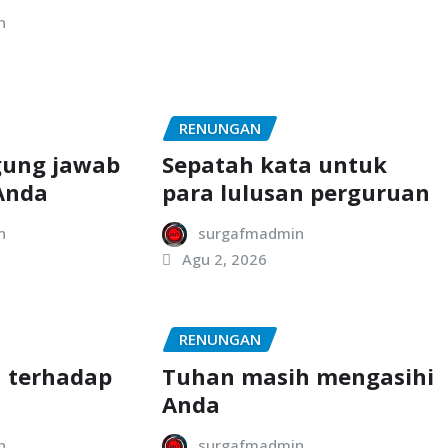
n
RENUNGAN
gung jawab
Sepatah kata untuk
Anda
para lulusan perguruan
n
surgafmadmin
Agu 2, 2026
RENUNGAN
 terhadap
Tuhan masih mengasihi
Anda
n
surgafmadmin