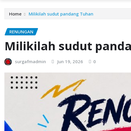
Home
Milikilah sudut pandang Tuhan
RENUNGAN
Milikilah sudut pand
surgafmadmin
Jun 19, 2026
0