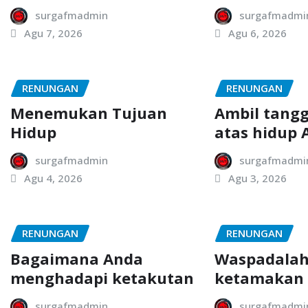
surgafmadmin
surgafmadmi
Agu 7, 2026
Agu 6, 2026
RENUNGAN
RENUNGAN
Menemukan Tujuan
Ambil tang
Hidup
atas hidup 
surgafmadmin
surgafmadmi
Agu 4, 2026
Agu 3, 2026
RENUNGAN
RENUNGAN
Bagaimana Anda
Waspadalah
menghadapi ketakutan
ketamakan
surgafmadmin
surgafmadmi