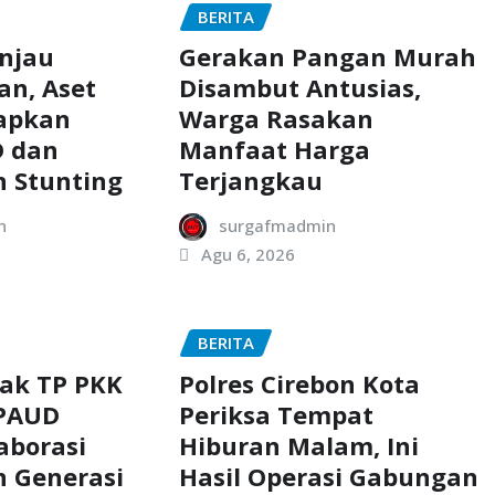
BERITA
injau
Gerakan Pangan Murah
an, Aset
Disambut Antusias,
iapkan
Warga Rasakan
 dan
Manfaat Harga
 Stunting
Terjangkau
n
surgafmadmin
Agu 6, 2026
BERITA
jak TP PKK
Polres Cirebon Kota
 PAUD
Periksa Tempat
aborasi
Hiburan Malam, Ini
 Generasi
Hasil Operasi Gabungan