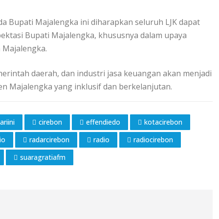
a Bupati Majalengka ini diharapkan seluruh LJK dapat
ektasi Bupati Majalengka, khususnya dalam upaya
 Majalengka.
erintah daerah, dan industri jasa keuangan akan menjadi
Majalengka yang inklusif dan berkelanjutan.
ariini
cirebon
effendiedo
kotacirebon
io
radarcirebon
radio
radiocirebon
suaragratiafm