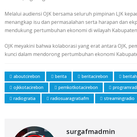
Melalui audiensi OJK bersama seluruh pimpinan LJK kepad
menangkap isu dan permasalahan serta harapan dan ekp
mendukung pertumbuhan ekonomi di wilayah Kabupaten
OJK meyakini bahwa kolaborasi yang erat antara OJK, pem
kunci dalam mendorong pertumbuhan ekonomi Kabupaten 
aboutcirebon
berita
beritacirebon
beritah
ojkkotacirebon
pemkotkotacirebon
programrad
radiogratia
radiosuaragratiafm
streamingradio
surgafmadmin