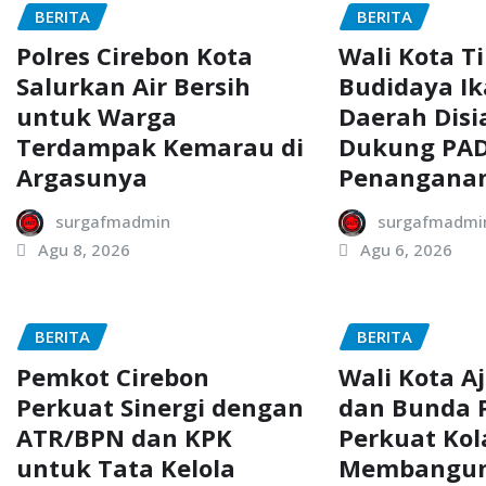
BERITA
BERITA
Polres Cirebon Kota
Wali Kota T
Salurkan Air Bersih
Budidaya Ik
untuk Warga
Daerah Dis
Terdampak Kemarau di
Dukung PAD
Argasunya
Penanganan
surgafmadmin
surgafmadmi
Agu 8, 2026
Agu 6, 2026
BERITA
BERITA
Pemkot Cirebon
Wali Kota A
Perkuat Sinergi dengan
dan Bunda
ATR/BPN dan KPK
Perkuat Kol
untuk Tata Kelola
Membangun