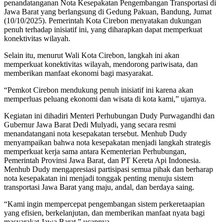
penandatanganan Nota Kesepakatan Pengembangan Transportasi di
Jawa Barat yang berlangsung di Gedung Pakuan, Bandung, Jumat
(10/10/2025). Pemerintah Kota Cirebon menyatakan dukungan
penuh terhadap inisiatif ini, yang diharapkan dapat memperkuat
konektivitas wilayah.
Selain itu, menurut Wali Kota Cirebon, langkah ini akan
memperkuat konektivitas wilayah, mendorong pariwisata, dan
memberikan manfaat ekonomi bagi masyarakat.
“Pemkot Cirebon mendukung penuh inisiatif ini karena akan
memperluas peluang ekonomi dan wisata di kota kami,” ujarnya.
Kegiatan ini dihadiri Menteri Perhubungan Dudy Purwagandhi dan
Gubernur Jawa Barat Dedi Mulyadi, yang secara resmi
menandatangani nota kesepakatan tersebut. Menhub Dudy
menyampaikan bahwa nota kesepakatan menjadi langkah strategis
memperkuat kerja sama antara Kementerian Perhubungan,
Pemerintah Provinsi Jawa Barat, dan PT Kereta Api Indonesia.
Menhub Dudy mengapresiasi partisipasi semua pihak dan berharap
nota kesepakatan ini menjadi tonggak penting menuju sistem
transportasi Jawa Barat yang maju, andal, dan berdaya saing.
“Kami ingin mempercepat pengembangan sistem perkeretaapian
yang efisien, berkelanjutan, dan memberikan manfaat nyata bagi
masyarakat Jawa Barat,” ucapnya.