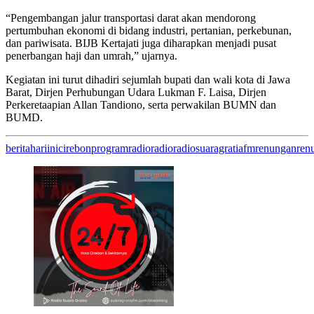
“Pengembangan jalur transportasi darat akan mendorong
pertumbuhan ekonomi di bidang industri, pertanian, perkebunan,
dan pariwisata. BIJB Kertajati juga diharapkan menjadi pusat
penerbangan haji dan umrah,” ujarnya.
Kegiatan ini turut dihadiri sejumlah bupati dan wali kota di Jawa
Barat, Dirjen Perhubungan Udara Lukman F. Laisa, Dirjen
Perkeretaapian Allan Tandiono, serta perwakilan BUMN dan
BUMD.
beritahariini
cirebon
programradio
radio
radiosuaragratiafm
renungan
ren