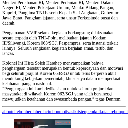
Menteri Pertahanan RI, Menteri Pertanian RI, Menteri Dalam
Negeri RI, Menteri Pekerjaan Umum, Menko Bidang Pangan,
Kapolri, Panglima TNI beserta Kepala Staf Angkatan, Gubernur
Jawa Barat, Pangdam jajaran, serta unsur Forkopimda pusat dan
daerah.
Pengamanan VVIP selama kegiatan berlangsung dilaksanakan
secara terpadu oleh TNI–Polri, melibatkan jajaran Kodam
III/Siliwangi, Korem 063/SGJ, Paspampres, serta instansi terkait
lainnya. Seluruh rangkaian kegiatan berjalan aman, tertib, dan
lancar.
Kolonel Inf Hista Soleh Harahap menyampaikan bahwa
penghargaan tersebut merupakan bentuk kepercayaan dan motivasi
bagi seluruh prajurit Korem 063/SGJ untuk terus berperan aktif
mendukung kebijakan pemerintah, khususnya dalam memperkuat
ketahanan pangan nasional.
“Penghargaan ini kami dedikasikan untuk seluruh prajurit dan
masyarakat di wilayah Korem 063/SGJ yang telah bersinergi
mewujudkan ketahanan dan swasembada pangan,” tegas Danrem.
aboutcirebon
berita
beritacirebon
motivasikristen
pemkotkotacirebon
pra