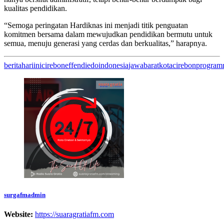
kualitas pendidikan.
“Semoga peringatan Hardiknas ini menjadi titik penguatan
komitmen bersama dalam mewujudkan pendidikan bermutu untuk
semua, menuju generasi yang cerdas dan berkualitas,” harapnya.
beritahariini
cirebon
effendiedo
indonesia
jawabarat
kotacirebon
program
surgafmadmin
Website:
https://suaragratiafm.com