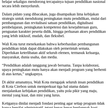
belajar sekaligus mendorong tercapainya tujuan pendidikan nasional
secara lebih menyeluruh.
Dalam pidato yang dibacakan, juga disampaikan lima kebijakan
strategis untuk mendukung peningkatan mutu pendidikan, mulai dari
pembangunan dan revitalisasi satuan pendidikan, digitalisasi
pembelajaran, peningkatan kompetensi dan kesejahteraan guru,
penguatan karakter peserta didik, hingga perluasan akses pendidikan
yang lebih inklusif, mudah, dan fleksibel.
Wali Kota turut menekankan bahwa keberhasilan pembangunan
pendidikan tidak dapat dilakukan oleh pemerintah semata.
Diperlukan keterlibatan aktif seluruh elemen, termasuk keluarga,
masyarakat, dunia usaha, dan media.
“Pendidikan adalah tanggung jawab bersama. Tanpa kolaborasi,
upaya peningkatan mutu hanya akan menjadi program yang berhenti
di atas kertas,” ungkapnya.
Di akhir amanatnya, Wali Kota mengajak seluruh insan pendidikan
di Kota Cirebon untuk memperkuat tiga hal utama dalam
menjalankan kebijakan pendidikan, yaitu pola pikir yang maju,
mental yang kuat, dan misi yang lurus.
Ketiganya dinilai menjadi fondasi penting agar setiap program tidak
hanya bersifat administratif, tetapi benar-benar berdampak bagi