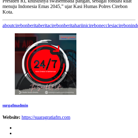
Presiden RI, khususnya swasembada pangan, sebagai fondasi kuat
menuju Indonesia Emas 2045,” ujar Kasi Humas Polres Cirebon
Kota.
aboutcirebon
berita
beritacirebon
beritahariini
cirebon
ecclesiacirebon
ind
surgafmadmin
Website:
https://suaragratiafm.com