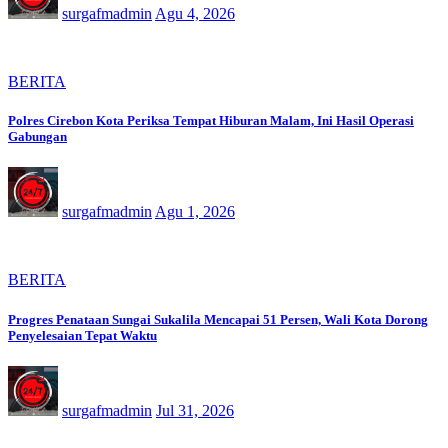
surgafmadmin
Agu 4, 2026
BERITA
Polres Cirebon Kota Periksa Tempat Hiburan Malam, Ini Hasil Operasi
Gabungan
surgafmadmin
Agu 1, 2026
BERITA
Progres Penataan Sungai Sukalila Mencapai 51 Persen, Wali Kota Dorong
Penyelesaian Tepat Waktu
surgafmadmin
Jul 31, 2026