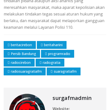
tindakan pidana ataupun aksi anarkis yang
meresahkan masyarakat, maka aparat kepolisian akan
melakukan tindakan tegas sesuai aturan hukum yang
berlaku, dan masyarakat dapat melaporkan gangguan
keamanan melalui Layanan Polisi 110.
beritacirebon
beritahariini
Persib Bandung
programradio
radiocirebon
radiogratia
radiosuaragratiafm
suaragratiafm
surgafmadmin
Website: