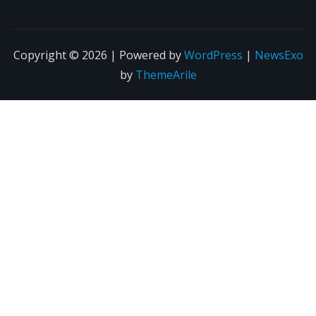
Copyright © 2026 | Powered by
WordPress
|
NewsExo
by
ThemeArile