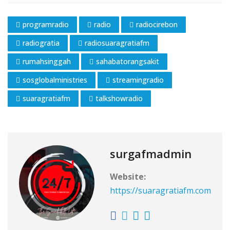
programradio
radio
radiocirebon
radiogratia
radiosuaragratiafm
rumahsinggah
sahabatorangsakit
sosglobalministries
streamingradio
suaragratiafm
talkshowradio
surgafmadmin
Website:
https://suaragratiafm.com