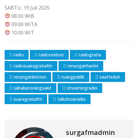
SABTU, 19 Juli 2025
08.00 WIB
09.00 WITA
10.00 WIT
radio
radiocirebon
radiogratia
radiosuaragratiafm
renunganhariini
renungankristen
ruangpublik
saatteduh
sahabatorangsakit
streamingradio
suaragratiafm
talkshowradio
surgafmadmin