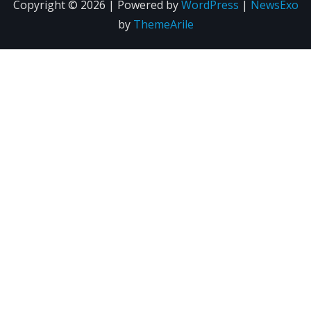
Copyright © 2026 | Powered by
WordPress
|
NewsExo
by
ThemeArile