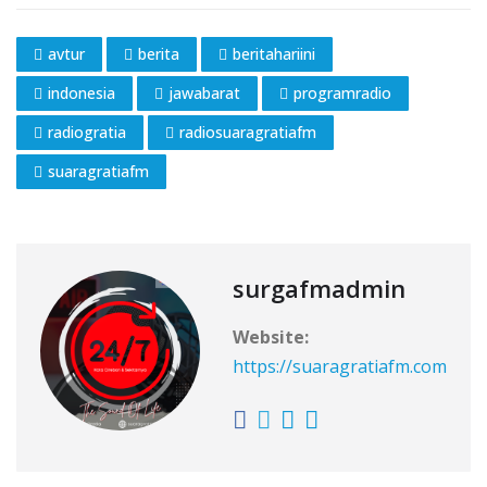
avtur
berita
beritahariini
indonesia
jawabarat
programradio
radiogratia
radiosuaragratiafm
suaragratiafm
surgafmadmin
Website:
https://suaragratiafm.com