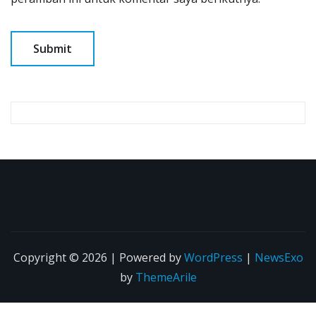
Copyright © 2026 | Powered by
WordPress
|
NewsExo
by
ThemeArile