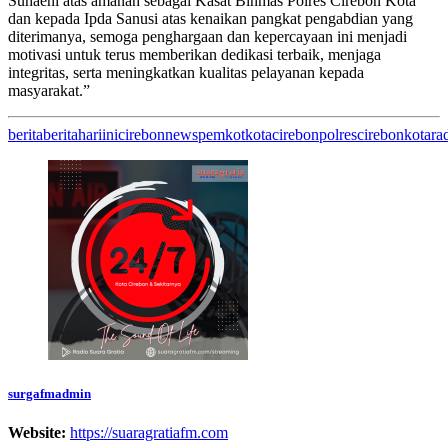
Suhaeni atas amanah sebagai Kasat Binmas Polres Cirebon Kota
dan kepada Ipda Sanusi atas kenaikan pangkat pengabdian yang
diterimanya, semoga penghargaan dan kepercayaan ini menjadi
motivasi untuk terus memberikan dedikasi terbaik, menjaga
integritas, serta meningkatkan kualitas pelayanan kepada
masyarakat.”
berita
beritahariini
cirebon
news
pemkotkotacirebon
polrescirebonkota
ra
surgafmadmin
Website:
https://suaragratiafm.com