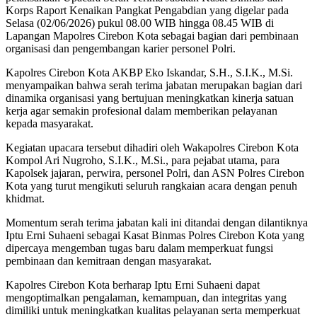
Korps Raport Kenaikan Pangkat Pengabdian yang digelar pada
Selasa (02/06/2026) pukul 08.00 WIB hingga 08.45 WIB di
Lapangan Mapolres Cirebon Kota sebagai bagian dari pembinaan
organisasi dan pengembangan karier personel Polri.
Kapolres Cirebon Kota AKBP Eko Iskandar, S.H., S.I.K., M.Si.
menyampaikan bahwa serah terima jabatan merupakan bagian dari
dinamika organisasi yang bertujuan meningkatkan kinerja satuan
kerja agar semakin profesional dalam memberikan pelayanan
kepada masyarakat.
Kegiatan upacara tersebut dihadiri oleh Wakapolres Cirebon Kota
Kompol Ari Nugroho, S.I.K., M.Si., para pejabat utama, para
Kapolsek jajaran, perwira, personel Polri, dan ASN Polres Cirebon
Kota yang turut mengikuti seluruh rangkaian acara dengan penuh
khidmat.
Momentum serah terima jabatan kali ini ditandai dengan dilantiknya
Iptu Erni Suhaeni sebagai Kasat Binmas Polres Cirebon Kota yang
dipercaya mengemban tugas baru dalam memperkuat fungsi
pembinaan dan kemitraan dengan masyarakat.
Kapolres Cirebon Kota berharap Iptu Erni Suhaeni dapat
mengoptimalkan pengalaman, kemampuan, dan integritas yang
dimiliki untuk meningkatkan kualitas pelayanan serta memperkuat