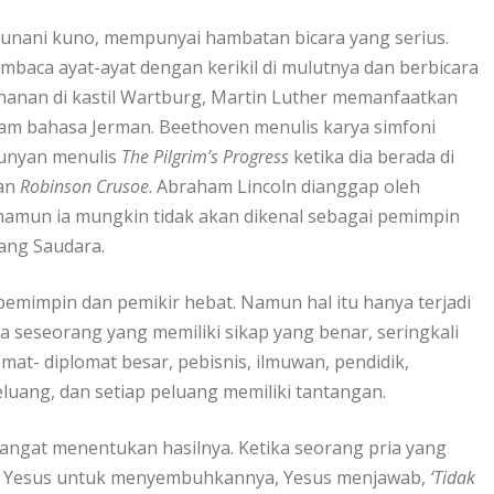
Yunani kuno, mempunyai hambatan bicara yang serius.
aca ayat-ayat dengan kerikil di mulutnya dan berbicara
ahanan di kastil Wartburg, Martin Luther memanfaatkan
am bahasa Jerman. Beethoven menulis karya simfoni
Bunyan menulis
The Pilgrim’s Progress
ketika dia berada di
kan
Robinson Crusoe
. Abraham Lincoln dianggap oleh
 namun ia mungkin tidak akan dikenal sebagai pemimpin
rang Saudara.
a pemimpin dan pemikir hebat. Namun hal itu hanya terjadi
da seseorang yang memiliki sikap yang benar, seringkali
mat- diplomat besar, pebisnis, ilmuwan, pendidik,
eluang, dan setiap peluang memiliki tantangan.
ngat menentukan hasilnya. Ketika seorang pria yang
ta Yesus untuk menyembuhkannya, Yesus menjawab,
‘Tidak