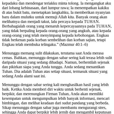
kepadaku dan mendengar teriakku minta tolong. Ia mengangkat aku
dari lobang kebinasaan, dari lumpur rawa; Ia menempatkan kakiku
di atas bukit batu, menetapkan langkahku, Ia memberikan nyanyian
baru dalam mulutku untuk memuji Allah kita. Banyak orang akan
melihatnya dan menjadi takut, lalu percaya kepada TUHAN.
Berbahagialah orang yang menaruh kepercayaannya pada TUHAN,
yang tidak berpaling kepada orang-orang yang angkuh, atau kepada
orang-orang yang telah menyimpang kepada kebohongan. Engkau
tidak berkenan pada korban sembelihan dan korban sajian, tetapi
Engkau telah membuka telingaku.” (Mazmur 40:1–6)
Menunggu memang sulit dilakukan, terutama saat Anda merasa
cemas. Bahkan, menunggu dengan sabar sering kali terasa lebih sulit
daripada situasi yang sedang dihadapi. Namun, berhentilah sejenak
dan pikirkan siapa yang Anda tunggu. Anda sedang menantikan
Tuhan. Dia adalah Tuhan atas setiap situasi, termasuk situasi yang
sedang Anda alami saat ini.
Menunggu dengan sabar sering kali menghasilkan hasil yang lebih
baik. Ketika Anda memberi diri waktu untuk berhenti sejenak,
berpikir, dan merenungkan Firman Tuhan, Anda akan memiliki
kesempatan untuk mengumpulkan lebih banyak informasi, mencari
bimbingan, dan melihat keadaan dari sudut pandang yang berbeda.
Sikap menunggu dengan sabar juga membantu mengurangi stres,
sehingga Anda dapat berpikir lebih jernih dan mengambil keputusan