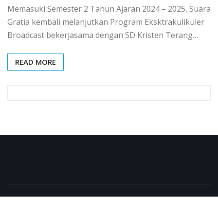
Memasuki Semester 2 Tahun Ajaran 2024 – 2025, Suara
Gratia kembali melanjutkan Program Eksktrakulikuler
Broadcast bekerjasama dengan SD Kristen Terang…
READ MORE
Copyright © 2026 | Powered by
WordPress
|
NewsExo
by
ThemeArile