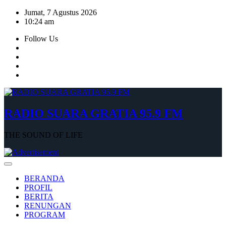
Skip
Jumat, 7 Agustus 2026
to
10:24 am
content
Follow Us
RADIO SUARA GRATIA 95.9 FM
THE SOUND OF LIFE
BERANDA
PROFIL
BERITA
RENUNGAN
PROGRAM