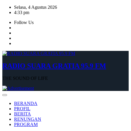
Skip
Selasa, 4 Agustus 2026
to
4:33 pm
content
Follow Us
RADIO SUARA GRATIA 95.9 FM
THE SOUND OF LIFE
BERANDA
PROFIL
BERITA
RENUNGAN
PROGRAM