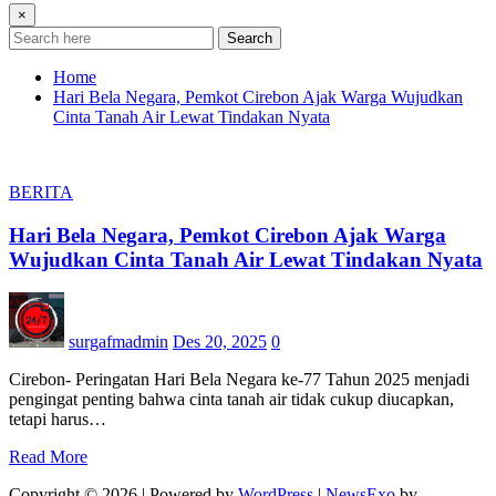
×
Search
Home
Hari Bela Negara, Pemkot Cirebon Ajak Warga Wujudkan
Cinta Tanah Air Lewat Tindakan Nyata
BERITA
Hari Bela Negara, Pemkot Cirebon Ajak Warga
Wujudkan Cinta Tanah Air Lewat Tindakan Nyata
surgafmadmin
Des 20, 2025
0
Cirebon- Peringatan Hari Bela Negara ke-77 Tahun 2025 menjadi
pengingat penting bahwa cinta tanah air tidak cukup diucapkan,
tetapi harus…
Read More
Copyright © 2026 | Powered by
WordPress
|
NewsExo
by