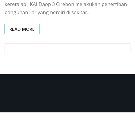
kereta api, KAI Daop 3 Cirebon melakukan penertiban
bangunan liar yang berdiri di sekitar…
READ MORE
Copyright © 2026 | Powered by
WordPress
|
NewsExo
by
ThemeArile