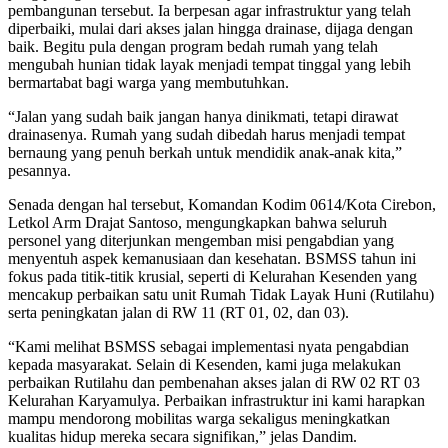
pembangunan tersebut. Ia berpesan agar infrastruktur yang telah
diperbaiki, mulai dari akses jalan hingga drainase, dijaga dengan
baik. Begitu pula dengan program bedah rumah yang telah
mengubah hunian tidak layak menjadi tempat tinggal yang lebih
bermartabat bagi warga yang membutuhkan.
“Jalan yang sudah baik jangan hanya dinikmati, tetapi dirawat
drainasenya. Rumah yang sudah dibedah harus menjadi tempat
bernaung yang penuh berkah untuk mendidik anak-anak kita,”
pesannya.
Senada dengan hal tersebut, Komandan Kodim 0614/Kota Cirebon,
Letkol Arm Drajat Santoso, mengungkapkan bahwa seluruh
personel yang diterjunkan mengemban misi pengabdian yang
menyentuh aspek kemanusiaan dan kesehatan. BSMSS tahun ini
fokus pada titik-titik krusial, seperti di Kelurahan Kesenden yang
mencakup perbaikan satu unit Rumah Tidak Layak Huni (Rutilahu)
serta peningkatan jalan di RW 11 (RT 01, 02, dan 03).
“Kami melihat BSMSS sebagai implementasi nyata pengabdian
kepada masyarakat. Selain di Kesenden, kami juga melakukan
perbaikan Rutilahu dan pembenahan akses jalan di RW 02 RT 03
Kelurahan Karyamulya. Perbaikan infrastruktur ini kami harapkan
mampu mendorong mobilitas warga sekaligus meningkatkan
kualitas hidup mereka secara signifikan,” jelas Dandim.