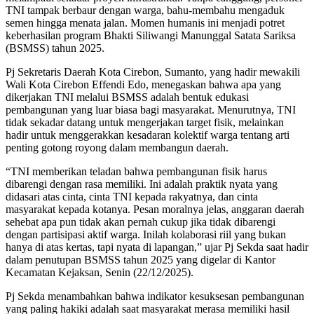
TNI tampak berbaur dengan warga, bahu-membahu mengaduk
semen hingga menata jalan. Momen humanis ini menjadi potret
keberhasilan program Bhakti Siliwangi Manunggal Satata Sariksa
(BSMSS) tahun 2025.
Pj Sekretaris Daerah Kota Cirebon, Sumanto, yang hadir mewakili
Wali Kota Cirebon Effendi Edo, menegaskan bahwa apa yang
dikerjakan TNI melalui BSMSS adalah bentuk edukasi
pembangunan yang luar biasa bagi masyarakat. Menurutnya, TNI
tidak sekadar datang untuk mengerjakan target fisik, melainkan
hadir untuk menggerakkan kesadaran kolektif warga tentang arti
penting gotong royong dalam membangun daerah.
“TNI memberikan teladan bahwa pembangunan fisik harus
dibarengi dengan rasa memiliki. Ini adalah praktik nyata yang
didasari atas cinta, cinta TNI kepada rakyatnya, dan cinta
masyarakat kepada kotanya. Pesan moralnya jelas, anggaran daerah
sehebat apa pun tidak akan pernah cukup jika tidak dibarengi
dengan partisipasi aktif warga. Inilah kolaborasi riil yang bukan
hanya di atas kertas, tapi nyata di lapangan,” ujar Pj Sekda saat hadir
dalam penutupan BSMSS tahun 2025 yang digelar di Kantor
Kecamatan Kejaksan, Senin (22/12/2025).
Pj Sekda menambahkan bahwa indikator kesuksesan pembangunan
yang paling hakiki adalah saat masyarakat merasa memiliki hasil