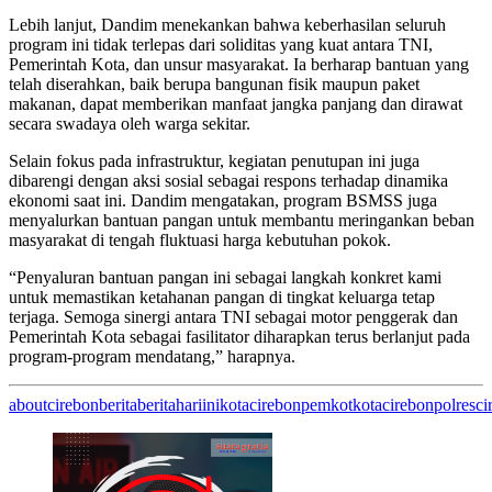
Lebih lanjut, Dandim menekankan bahwa keberhasilan seluruh
program ini tidak terlepas dari soliditas yang kuat antara TNI,
Pemerintah Kota, dan unsur masyarakat. Ia berharap bantuan yang
telah diserahkan, baik berupa bangunan fisik maupun paket
makanan, dapat memberikan manfaat jangka panjang dan dirawat
secara swadaya oleh warga sekitar.
Selain fokus pada infrastruktur, kegiatan penutupan ini juga
dibarengi dengan aksi sosial sebagai respons terhadap dinamika
ekonomi saat ini. Dandim mengatakan, program BSMSS juga
menyalurkan bantuan pangan untuk membantu meringankan beban
masyarakat di tengah fluktuasi harga kebutuhan pokok.
“Penyaluran bantuan pangan ini sebagai langkah konkret kami
untuk memastikan ketahanan pangan di tingkat keluarga tetap
terjaga. Semoga sinergi antara TNI sebagai motor penggerak dan
Pemerintah Kota sebagai fasilitator diharapkan terus berlanjut pada
program-program mendatang,” harapnya.
aboutcirebon
berita
beritahariini
kotacirebon
pemkotkotacirebon
polresci