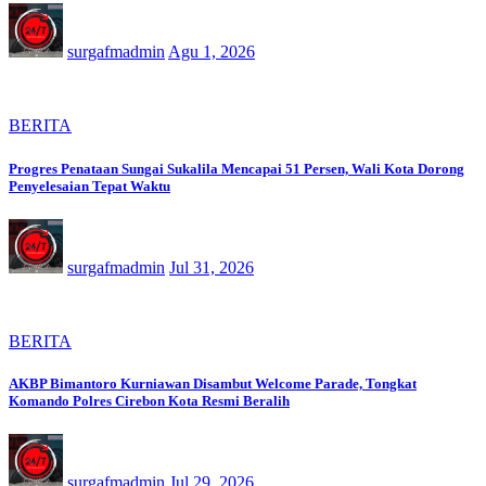
surgafmadmin
Agu 1, 2026
BERITA
Progres Penataan Sungai Sukalila Mencapai 51 Persen, Wali Kota Dorong
Penyelesaian Tepat Waktu
surgafmadmin
Jul 31, 2026
BERITA
AKBP Bimantoro Kurniawan Disambut Welcome Parade, Tongkat
Komando Polres Cirebon Kota Resmi Beralih
surgafmadmin
Jul 29, 2026