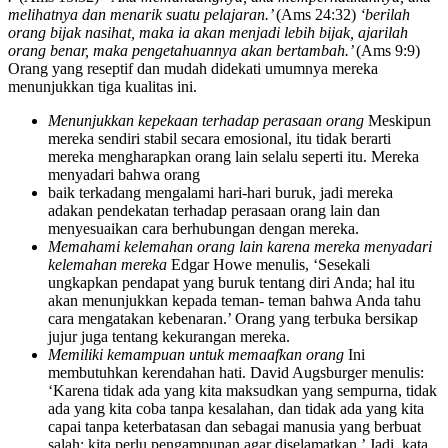
melihatnya dan menarik suatu pelajaran.’
(Ams 24:32)
‘berilah
orang bijak nasihat, maka ia akan menjadi lebih bijak, ajarilah
orang benar, maka pengetahuannya akan bertambah.’
(Ams 9:9)
Orang yang reseptif dan mudah didekati umumnya mereka
menunjukkan tiga kualitas ini.
Menunjukkan kepekaan terhadap perasaan orang
Meskipun
mereka sendiri stabil secara emosional, itu tidak berarti
mereka mengharapkan orang lain selalu seperti itu. Mereka
menyadari bahwa orang
baik terkadang mengalami hari-hari buruk, jadi mereka
adakan pendekatan terhadap perasaan orang lain dan
menyesuaikan cara berhubungan dengan mereka.
Memahami
kelemahan
orang
lain
karena
mereka menyadari
kelemahan mereka
Edgar Howe menulis, ‘Sesekali
ungkapkan pendapat yang buruk tentang diri Anda; hal itu
akan menunjukkan kepada teman- teman bahwa Anda tahu
cara mengatakan kebenaran.’ Orang yang terbuka bersikap
jujur juga tentang kekurangan mereka.
Memiliki kemampuan untuk memaafkan orang
Ini
membutuhkan kerendahan hati. David Augsburger menulis:
‘Karena tidak ada yang kita maksudkan yang sempurna, tidak
ada yang kita coba tanpa kesalahan, dan tidak ada yang kita
capai tanpa keterbatasan dan sebagai manusia yang berbuat
salah; kita perlu pengampunan agar diselamatkan.’ Jadi, kata