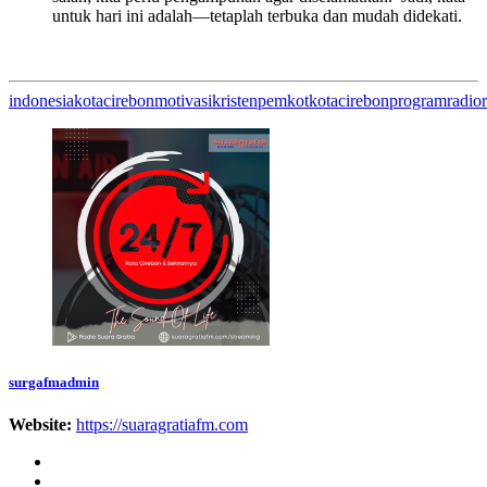
untuk hari ini adalah—tetaplah terbuka dan mudah didekati.
indonesia
kotacirebon
motivasikristen
pemkotkotacirebon
programradio
surgafmadmin
Website:
https://suaragratiafm.com