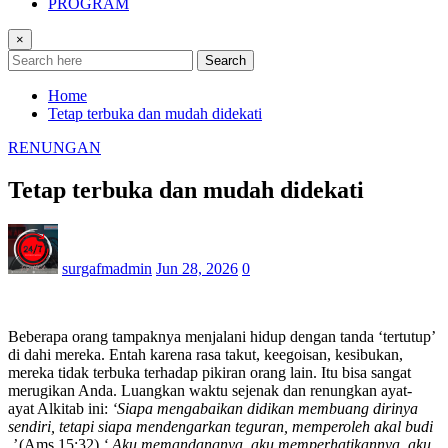
PROGRAM
×
Search
Home
Tetap terbuka dan mudah didekati
RENUNGAN
Tetap terbuka dan mudah didekati
surgafmadmin
Jun 28, 2026
0
Beberapa orang tampaknya menjalani hidup dengan tanda ‘tertutup’
di dahi mereka. Entah karena rasa takut, keegoisan, kesibukan,
mereka tidak terbuka terhadap pikiran orang lain. Itu bisa sangat
merugikan Anda. Luangkan waktu sejenak dan renungkan ayat-
ayat Alkitab ini:
‘Siapa mengabaikan didikan membuang dirinya
sendiri, tetapi siapa mendengarkan teguran, memperoleh akal budi
.’
(Ams 15:32)
‘ Aku memandangnya, aku memperhatikannya, aku