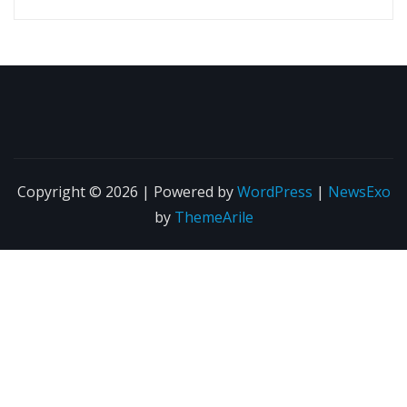
Copyright © 2026 | Powered by
WordPress
|
NewsExo
by
ThemeArile