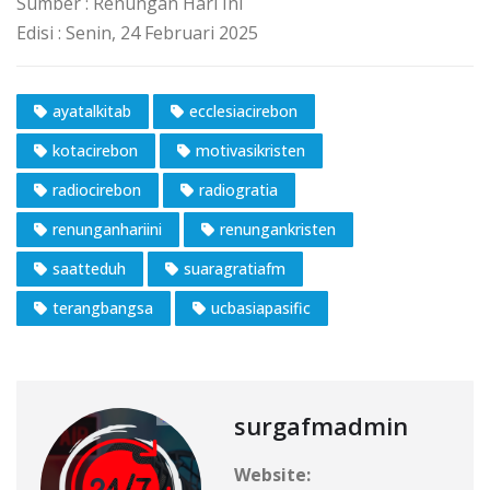
Sumber : Renungan Hari Ini
Edisi : Senin, 24 Februari 2025
ayatalkitab
ecclesiacirebon
kotacirebon
motivasikristen
radiocirebon
radiogratia
renunganhariini
renungankristen
saatteduh
suaragratiafm
terangbangsa
ucbasiapasific
surgafmadmin
Website: