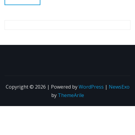
Copyright © 2026 | Powered by
WordPress
|
NewsExo
by
ThemeArile