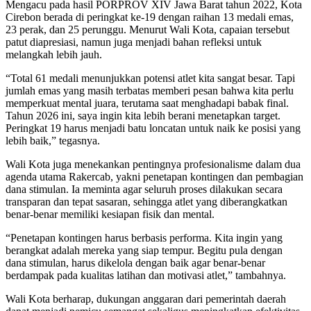
Mengacu pada hasil PORPROV XIV Jawa Barat tahun 2022, Kota
Cirebon berada di peringkat ke-19 dengan raihan 13 medali emas,
23 perak, dan 25 perunggu. Menurut Wali Kota, capaian tersebut
patut diapresiasi, namun juga menjadi bahan refleksi untuk
melangkah lebih jauh.
“Total 61 medali menunjukkan potensi atlet kita sangat besar. Tapi
jumlah emas yang masih terbatas memberi pesan bahwa kita perlu
memperkuat mental juara, terutama saat menghadapi babak final.
Tahun 2026 ini, saya ingin kita lebih berani menetapkan target.
Peringkat 19 harus menjadi batu loncatan untuk naik ke posisi yang
lebih baik,” tegasnya.
Wali Kota juga menekankan pentingnya profesionalisme dalam dua
agenda utama Rakercab, yakni penetapan kontingen dan pembagian
dana stimulan. Ia meminta agar seluruh proses dilakukan secara
transparan dan tepat sasaran, sehingga atlet yang diberangkatkan
benar-benar memiliki kesiapan fisik dan mental.
“Penetapan kontingen harus berbasis performa. Kita ingin yang
berangkat adalah mereka yang siap tempur. Begitu pula dengan
dana stimulan, harus dikelola dengan baik agar benar-benar
berdampak pada kualitas latihan dan motivasi atlet,” tambahnya.
Wali Kota berharap, dukungan anggaran dari pemerintah daerah