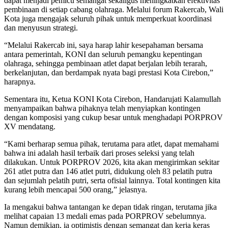
dapat menjadi pemicu semangat sekaligus meningkatkan efektivitas
pembinaan di setiap cabang olahraga. Melalui forum Rakercab, Wali
Kota juga mengajak seluruh pihak untuk memperkuat koordinasi
dan menyusun strategi.
“Melalui Rakercab ini, saya harap lahir kesepahaman bersama
antara pemerintah, KONI dan seluruh pemangku kepentingan
olahraga, sehingga pembinaan atlet dapat berjalan lebih terarah,
berkelanjutan, dan berdampak nyata bagi prestasi Kota Cirebon,”
harapnya.
Sementara itu, Ketua KONI Kota Cirebon, Handarujati Kalamullah
menyampaikan bahwa pihaknya telah menyiapkan kontingen
dengan komposisi yang cukup besar untuk menghadapi PORPROV
XV mendatang.
“Kami berharap semua pihak, terutama para atlet, dapat memahami
bahwa ini adalah hasil terbaik dari proses seleksi yang telah
dilakukan. Untuk PORPROV 2026, kita akan mengirimkan sekitar
261 atlet putra dan 146 atlet putri, didukung oleh 83 pelatih putra
dan sejumlah pelatih putri, serta ofisial lainnya. Total kontingen kita
kurang lebih mencapai 500 orang,” jelasnya.
Ia mengakui bahwa tantangan ke depan tidak ringan, terutama jika
melihat capaian 13 medali emas pada PORPROV sebelumnya.
Namun demikian, ia optimistis dengan semangat dan kerja keras