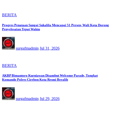
BERITA
Progres Penataan Sungai Sukalila Mencapai 51 Persen, Wali Kota Dorong
Penyelesaian Tepat Waktu
surgafmadmin
Jul 31, 2026
BERITA
AKBP Bimantoro Kurniawan Disambut Welcome Parade, Tongkat
Komando Polres Cirebon Kota Resmi Beralih
surgafmadmin
Jul 29, 2026