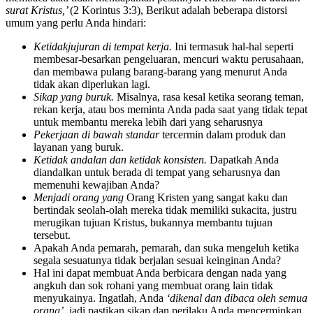
surat Kristus,’
(2 Korintus 3:3), Berikut adalah beberapa distorsi
umum yang perlu Anda hindari:
Ketidakjujuran di tempat kerja.
Ini termasuk hal-hal seperti
membesar-besarkan pengeluaran, mencuri waktu perusahaan,
dan membawa pulang barang-barang yang menurut Anda
tidak akan diperlukan lagi.
Sikap yang buruk.
Misalnya, rasa kesal ketika seorang teman,
rekan kerja, atau bos meminta Anda pada saat yang tidak tepat
untuk membantu mereka lebih dari yang seharusnya
Pekerjaan di bawah standar
tercermin dalam produk dan
layanan yang buruk.
Ketidak andalan dan ketidak konsisten.
Dapatkah Anda
diandalkan untuk berada di tempat yang seharusnya dan
memenuhi kewajiban Anda?
Menjadi
orang
yang
Orang Kristen yang sangat kaku dan
bertindak seolah-olah mereka tidak memiliki sukacita, justru
merugikan tujuan Kristus, bukannya membantu tujuan
tersebut.
Apakah Anda pemarah, pemarah, dan suka mengeluh ketika
segala sesuatunya tidak berjalan sesuai keinginan Anda?
Hal ini dapat membuat Anda berbicara dengan nada yang
angkuh dan sok rohani yang membuat orang lain tidak
menyukainya. Ingatlah, Anda
‘dikenal dan dibaca oleh semua
orang’
, jadi pastikan sikap dan perilaku Anda mencerminkan