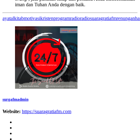
iman dan Tuhan Anda dengan baik.
ayatalkitab
motivasikristen
programradio
radiosuaragratiafm
renunganhar
surgafmadmin
Website:
https://suaragratiafm.com