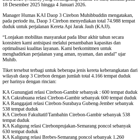
18 Desember 2025 hingga 4 Januari 2026.
Manager Humas KAI Daop 3 Cirebon Muhibbuddin mengatakan,
pada periode itu, Daop 3 Cirebon menyediakan total 74.988 tempat
duduk untuk perjalanan Kereta Api Jarak Jauh (KAJJ).
“Lonjakan mobilitas masyarakat pada libur akhir tahun secara
konsisten kami antisipasi melalui penambahan kapasitas dan
optimalisasi kualitas layanan. Kami berkomitmen untuk
menghadirkan perjalanan yang aman, nyaman, dan andal” ujar
Muhib.
Tiket tersebut terbagi untuk beberapa jenis kereta keberangkatan dari
wilayah daop 3 Cirebon dengan jumlah total 4.166 tempat duduk
per harinya dengan rincian:
KA Gunungjati relasi Cirebon-Gambir sebanyak : 600 tempat duduk
KA Cakrabuana relasi Cirebon-Gambir sebanyak 600 tempat duduk
KA Ranggajati relasi Cirebon-Surabaya Gubeng-Jember sebanyak
538 tempat duduk
KA Cirebon Fakultatif/Tambahin Cirebon-Gambir sebanyak 538
tempat duduk
KA Kaligung relasi Cirebonprujakan-Semarang poncol sebanyak
630 tempat duduk
KA Kaligung relasi Brebes-Semarang poncol sebanyak 1.260