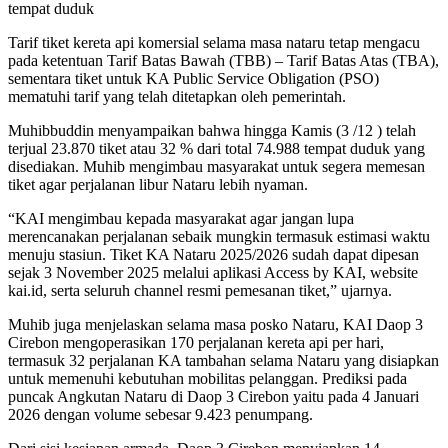
tempat duduk
Tarif tiket kereta api komersial selama masa nataru tetap mengacu
pada ketentuan Tarif Batas Bawah (TBB) – Tarif Batas Atas (TBA),
sementara tiket untuk KA Public Service Obligation (PSO)
mematuhi tarif yang telah ditetapkan oleh pemerintah.
Muhibbuddin menyampaikan bahwa hingga Kamis (3 /12 ) telah
terjual 23.870 tiket atau 32 % dari total 74.988 tempat duduk yang
disediakan. Muhib mengimbau masyarakat untuk segera memesan
tiket agar perjalanan libur Nataru lebih nyaman.
“KAI mengimbau kepada masyarakat agar jangan lupa
merencanakan perjalanan sebaik mungkin termasuk estimasi waktu
menuju stasiun. Tiket KA Nataru 2025/2026 sudah dapat dipesan
sejak 3 November 2025 melalui aplikasi Access by KAI, website
kai.id, serta seluruh channel resmi pemesanan tiket,” ujarnya.
Muhib juga menjelaskan selama masa posko Nataru, KAI Daop 3
Cirebon mengoperasikan 170 perjalanan kereta api per hari,
termasuk 32 perjalanan KA tambahan selama Nataru yang disiapkan
untuk memenuhi kebutuhan mobilitas pelanggan. Prediksi pada
puncak Angkutan Nataru di Daop 3 Cirebon yaitu pada 4 Januari
2026 dengan volume sebesar 9.423 penumpang.