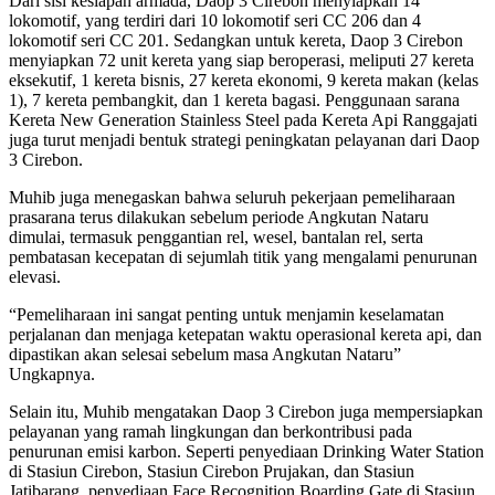
Dari sisi kesiapan armada, Daop 3 Cirebon menyiapkan 14
lokomotif, yang terdiri dari 10 lokomotif seri CC 206 dan 4
lokomotif seri CC 201. Sedangkan untuk kereta, Daop 3 Cirebon
menyiapkan 72 unit kereta yang siap beroperasi, meliputi 27 kereta
eksekutif, 1 kereta bisnis, 27 kereta ekonomi, 9 kereta makan (kelas
1), 7 kereta pembangkit, dan 1 kereta bagasi. Penggunaan sarana
Kereta New Generation Stainless Steel pada Kereta Api Ranggajati
juga turut menjadi bentuk strategi peningkatan pelayanan dari Daop
3 Cirebon.
Muhib juga menegaskan bahwa seluruh pekerjaan pemeliharaan
prasarana terus dilakukan sebelum periode Angkutan Nataru
dimulai, termasuk penggantian rel, wesel, bantalan rel, serta
pembatasan kecepatan di sejumlah titik yang mengalami penurunan
elevasi.
“Pemeliharaan ini sangat penting untuk menjamin keselamatan
perjalanan dan menjaga ketepatan waktu operasional kereta api, dan
dipastikan akan selesai sebelum masa Angkutan Nataru”
Ungkapnya.
Selain itu, Muhib mengatakan Daop 3 Cirebon juga mempersiapkan
pelayanan yang ramah lingkungan dan berkontribusi pada
penurunan emisi karbon. Seperti penyediaan Drinking Water Station
di Stasiun Cirebon, Stasiun Cirebon Prujakan, dan Stasiun
Jatibarang, penyediaan Face Recognition Boarding Gate di Stasiun