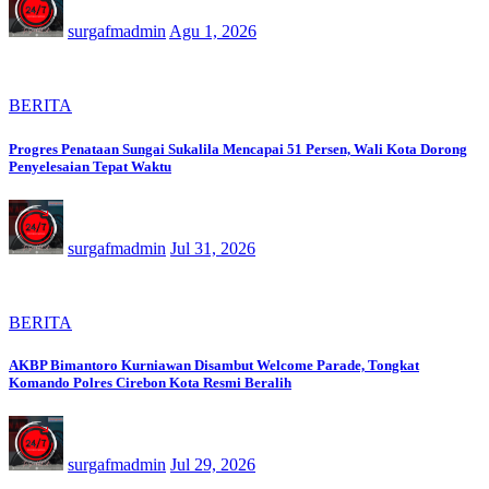
surgafmadmin
Agu 1, 2026
BERITA
Progres Penataan Sungai Sukalila Mencapai 51 Persen, Wali Kota Dorong
Penyelesaian Tepat Waktu
surgafmadmin
Jul 31, 2026
BERITA
AKBP Bimantoro Kurniawan Disambut Welcome Parade, Tongkat
Komando Polres Cirebon Kota Resmi Beralih
surgafmadmin
Jul 29, 2026