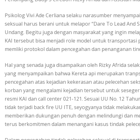
Psikolog Vivi Ade Cerliana selaku narasumber menyampai
seksual harus berani untuk melapor “Dare To Lead And S
Undang. Begitu juga dengan masyarakat yang ingin mela
KAI tersebut bisa menjadi role model untuk transportasi p
memliki protokol dalam pencegahan dan penanganan tind
Hal yang senada juga disampaikan oleh Rizky Afrida se
yang menyampaikan bahwa Kereta api merupakan tranpsor
pencegahan atas kejadian kekerasan atau pelecehan seks
korban yang mengalami kejadian tersebut untuk seseg
resmi KAI dan call center 021-121. Sesuai UU No. 12 Tah
tidak terjadi back fire UU ITE, seyogyanya tidak melakuka
memberikan dukungan penuh dengan melindungi dan me
terus berkomitmen dalam menangani kasus tindak peleceh