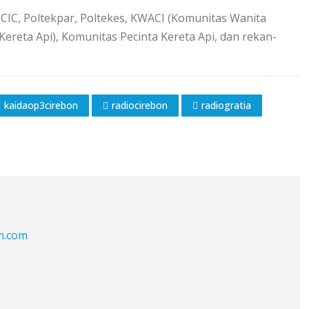
UCIC, Poltekpar, Poltekes, KWACI (Komunitas Wanita
Kereta Api), Komunitas Pecinta Kereta Api, dan rekan-
kaidaop3cirebon
radiocirebon
radiogratia
fm.com