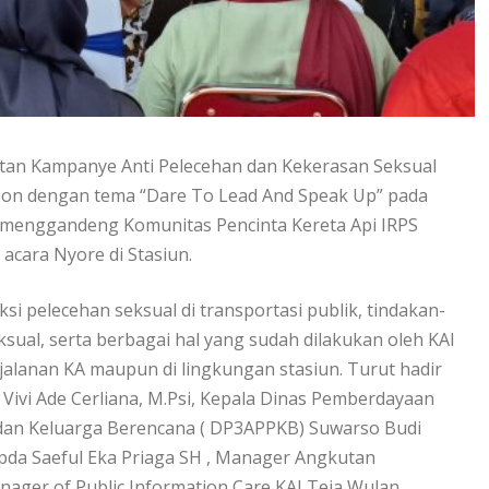
tan Kampanye Anti Pelecehan dan Kekerasan Seksual
rebon dengan tema “Dare To Lead And Speak Up” pada
w menggandeng Komunitas Pencinta Kereta Api IRPS
acara Nyore di Stasiun.
 pelecehan seksual di transportasi publik, tindakan-
sual, serta berbagai hal yang sudah dilakukan oleh KAI
jalanan KA maupun di lingkungan stasiun. Turut hadir
Vivi Ade Cerliana, M.Psi, Kepala Dinas Pemberdayaan
an Keluarga Berencana ( DP3APPKB) Suwarso Budi
Ipda Saeful Eka Priaga SH , Manager Angkutan
ager of Public Information Care KAI Teja Wulan .