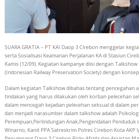
SUARA GRATIA – PT KAI Daop 3 Cirebon menggelar kegia
serta Sosialisasi Keamanan Perjalanan KA di Stasiun Ci
Kamis (12/09). Kegiatan kampanye diisi dengan Talksho
(Indonesian Railway Preservation Society) dengan konsep 
Dalam kegiatan Talkshow dibahas tentang pencegahan aksi
tindakan yang harus dilakukan oleh korban pelecehan sek
dalam mencegah kejadian pelecehan seksual di dalam per
dan menjadi narasumber dalam talkshow adalah Psikolog 
Perempuan,Perlindungan Anak,Pengendalian Penduduk d
Winarno, Kanit PPA Satreskrim Polres Cirebon Kota AKP 
Penumpang Daop 3 Cirebon Rizky Afrida dan Assistan Man