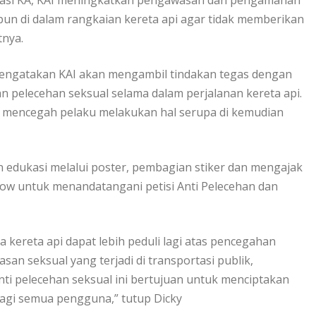
rtasi KA, KAI meningkatkan pengawasan dan pengamanan
n di dalam rangkaian kereta api agar tidak memberikan
tnya.
 mengatakan KAI akan mengambil tindakan tegas dengan
 pelecehan seksual selama dalam perjalanan kereta api.
an mencegah pelaku melakukan hal serupa di kemudian
an edukasi melalui poster, pembagian stiker dan mengajak
ow untuk menandatangani petisi Anti Pelecehan dan
kereta api dapat lebih peduli lagi atas pencegahan
san seksual yang terjadi di transportasi publik,
anti pelecehan seksual ini bertujuan untuk menciptakan
agi semua pengguna,” tutup Dicky