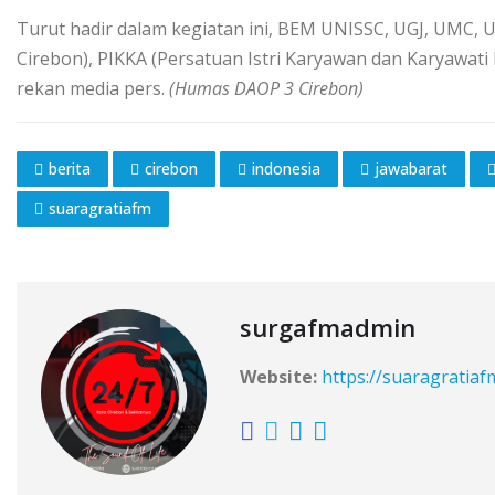
Turut hadir dalam kegiatan ini, BEM UNISSC, UGJ, UMC, 
Cirebon), PIKKA (Persatuan Istri Karyawan dan Karyawati 
rekan media pers.
(Humas DAOP 3 Cirebon)
berita
cirebon
indonesia
jawabarat
suaragratiafm
surgafmadmin
Website:
https://suaragratia