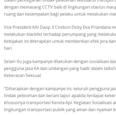
Dalam pencegahan tindak pelecehan seksual di transpo
dengan memasang CCTV baik di lingkungan stasiun maupu
ruang dan kesempatan bagi pelaku untuk melakukan nia
Vice President KAI Daop 3 Cirebon Dicky Eka Priandana
melakukan blacklist terhadap penumpang yang melakukan
Kebijakan ini diterapkan untuk memberikan efek jera d
hari.
Selain itu juga kampanye dilakukan dengan sosialisasi d
pengguna jasa KA dan undangan yang hadir dalam talksh
Kekerasan Seksual.
“Diharapkan dengan kampanye ini, seluruh pengguna jasa 
tindak pelecehan dan berani lapor apabila terdapat kekera
khususnya transportasi Kereta Api. Kegiatan Sosialisasi 
lingkungan transportasi publik yang aman dan nyaman b