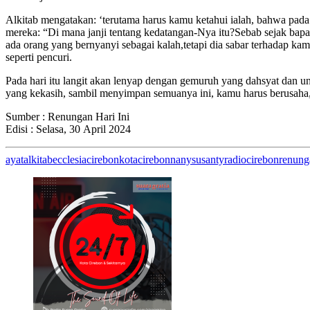
Alkitab mengatakan: ‘terutama harus kamu ketahui ialah, bahwa pada
mereka: “Di mana janji tentang kedatangan-Nya itu?Sebab sejak bapa-
ada orang yang bernyanyi sebagai kalah,tetapi dia sabar terhadap ka
seperti pencuri.
Pada hari itu langit akan lenyap dengan gemuruh yang dahsyat dan un
yang kekasih, sambil menyimpan semuanya ini, kamu harus berusaha, 
Sumber : Renungan Hari Ini
Edisi : Selasa, 30 April 2024
ayatalkitab
ecclesiacirebon
kotacirebon
nanysusanty
radiocirebon
renung