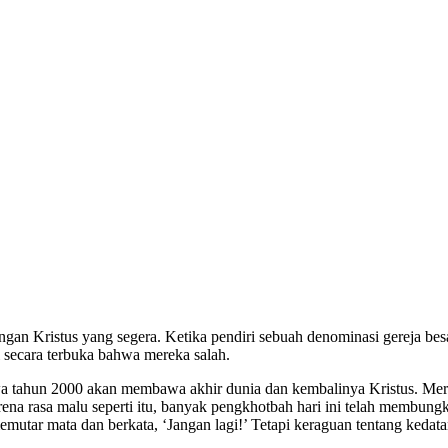
gan Kristus yang segera. Ketika pendiri sebuah denominasi gereja be
 secara terbuka bahwa mereka salah.
a tahun 2000 akan membawa akhir dunia dan kembalinya Kristus. Me
na rasa malu seperti itu, banyak pengkhotbah hari ini telah membung
mutar mata dan berkata, ‘Jangan lagi!’ Tetapi keraguan tentang kedata