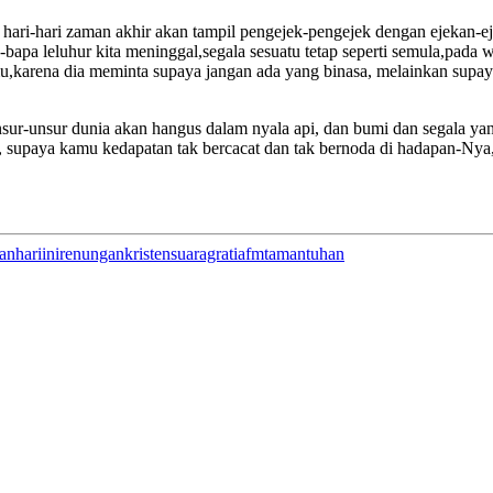
 hari-hari zaman akhir akan tampil pengejek-pengejek dengan ejekan-
bapa leluhur kita meninggal,segala sesuatu tetap seperti semula,pada w
mu,karena dia meminta supaya jangan ada yang binasa, melainkan supaya
sur-unsur dunia akan hangus dalam nyala api, dan bumi dan segala yan
supaya kamu kedapatan tak bercacat dan tak bernoda di hadapan-Nya, 
anhariini
renungankristen
suaragratiafm
tamantuhan