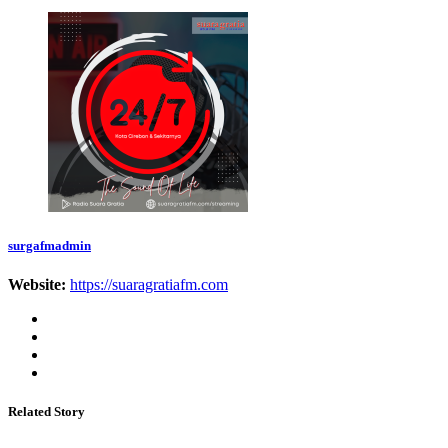
surgafmadmin
Website:
https://suaragratiafm.com
Related Story