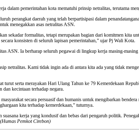
 dalam pemerintahan kota mematuhi prinsip netralitas, terutama menje
uh perangkat daerah yang telah berpartisipasi dalam penandatanganan 
ntuk menegakkan asas netralitas ASN.
ukan sekadar formalitas, tetapi merupakan bagian dari komitmen kita un
secara konsisten di seluruh lapisan pemerintahan,” ujar Pj Wali Kota.
itas ASN. Ia berharap seluruh pegawai di lingkup kerja masing-masing 
netralitas. Kami tidak ingin ada di antara kita ada yang tidak menger
apat turut serta merayakan Hari Ulang Tahun ke 79 Kemerdekaan Repub
 dan kecintaan terhadap negara.
masyarakat secara persuasif dan humanis untuk mengibarkan bendera m
ghargaan kita terhadap kemerdekaan,” tuturnya.
 suasana kerja yang kondusif dan bebas dari pengaruh politik. Peneg
(Humas Pemkot Cirebon)