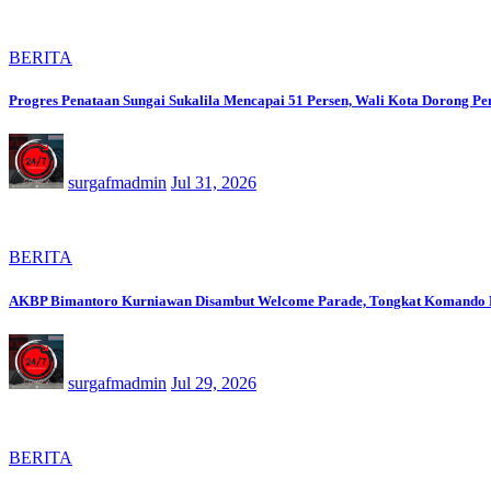
BERITA
Progres Penataan Sungai Sukalila Mencapai 51 Persen, Wali Kota Dorong Pe
surgafmadmin
Jul 31, 2026
BERITA
AKBP Bimantoro Kurniawan Disambut Welcome Parade, Tongkat Komando Po
surgafmadmin
Jul 29, 2026
BERITA