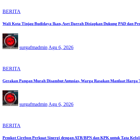
BERITA
Wali Kota Tinjau Budidaya Ikan, Aset Daerah Disiapkan Dukung PAD dan Pe
surgafmadmin
Agu 6, 2026
BERITA
Gerakan Pangan Murah Disambut Antusias, Warga Rasakan Manfaat Harga 
surgafmadmin
Agu 6, 2026
BERITA
Pemkot Cirebon Perkuat Sinergi dengan ATR/BPN dan KPK untuk Tata Kelol