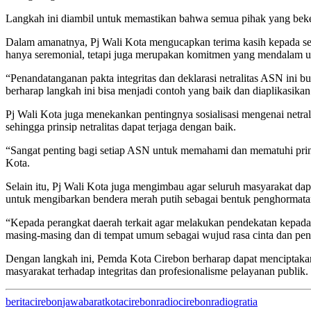
Langkah ini diambil untuk memastikan bahwa semua pihak yang bekerja
Dalam amanatnya, Pj Wali Kota mengucapkan terima kasih kepada selur
hanya seremonial, tetapi juga merupakan komitmen yang mendalam u
“Penandatanganan pakta integritas dan deklarasi netralitas ASN ini b
berharap langkah ini bisa menjadi contoh yang baik dan diaplikasikan 
Pj Wali Kota juga menekankan pentingnya sosialisasi mengenai netral
sehingga prinsip netralitas dapat terjaga dengan baik.
“Sangat penting bagi setiap ASN untuk memahami dan mematuhi prinsip 
Kota.
Selain itu, Pj Wali Kota juga mengimbau agar seluruh masyarakat d
untuk mengibarkan bendera merah putih sebagai bentuk penghormatan
“Kepada perangkat daerah terkait agar melakukan pendekatan kepada 
masing-masing dan di tempat umum sebagai wujud rasa cinta dan pen
Dengan langkah ini, Pemda Kota Cirebon berharap dapat menciptakan
masyarakat terhadap integritas dan profesionalisme pelayanan publik.
berita
cirebon
jawabarat
kotacirebon
radiocirebon
radiogratia