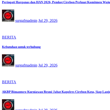
Peringati Harganas dan HAN 2026, Pemkot Cirebon Perkuat Komitmen Wuj
surgafmadmin
Jul 29, 2026
BERITA
Kebutuhan untuk terhubung
surgafmadmin
Jul 29, 2026
BERITA
AKBP Bimantoro Kurniawan Resmi Jabat Kapolres Cirebon Kota, Siap Lanju