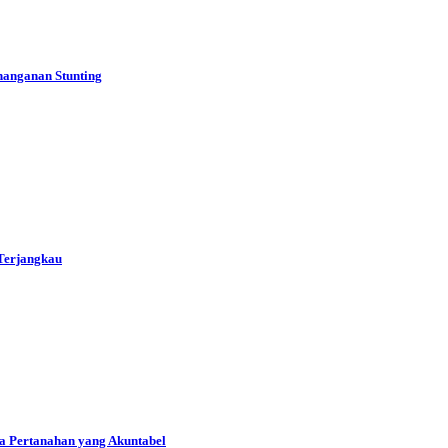
nanganan Stunting
Terjangkau
a Pertanahan yang Akuntabel