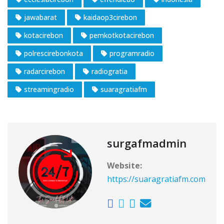
jawabarat
kaidaop3cirebon
kotacirebon
pemkotkotacirebon
polrescirebonkota
programradio
radarcirebon
radiogratia
streamingradio
suaragratiafm
surgafmadmin
Website:
https://suaragratiafm.com