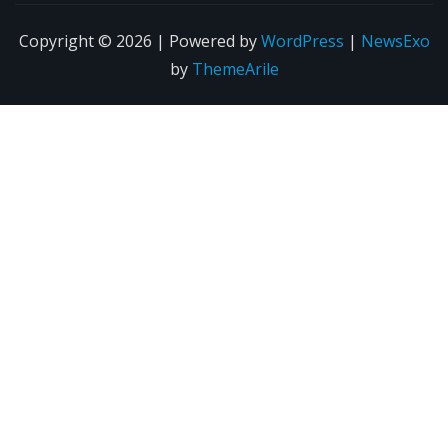
Copyright © 2026 | Powered by
WordPress
|
NewsExo
by
ThemeArile