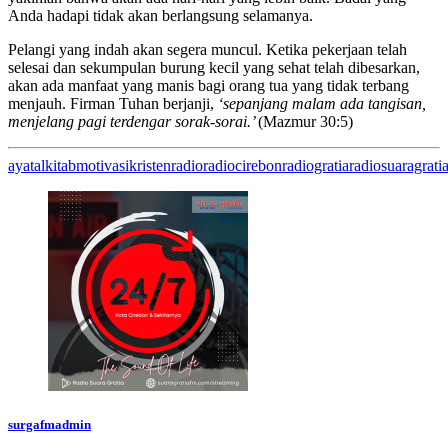
Anda hadapi tidak akan berlangsung selamanya.
Pelangi yang indah akan segera muncul. Ketika pekerjaan telah
selesai dan sekumpulan burung kecil yang sehat telah dibesarkan,
akan ada manfaat yang manis bagi orang tua yang tidak terbang
menjauh. Firman Tuhan berjanji,
‘
s
epanjang
m
ala
m
ada
tangi
s
an,
menjelang pagi
terdengar sorak-sorai.’
(Mazmur 30:5)
ayatalkitab
motivasikristen
radio
radiocirebon
radiogratia
radiosuaragrati
surgafmadmin