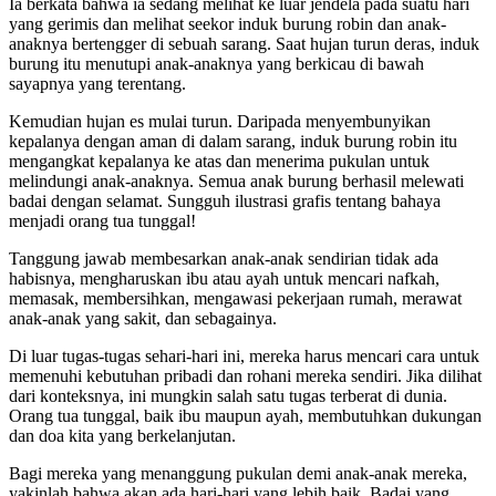
Ia berkata bahwa ia sedang melihat ke luar jendela pada suatu hari
yang gerimis dan melihat seekor induk burung robin dan anak-
anaknya bertengger di sebuah sarang. Saat hujan turun deras, induk
burung itu menutupi anak-anaknya yang berkicau di bawah
sayapnya yang terentang.
Kemudian hujan es mulai turun. Daripada menyembunyikan
kepalanya dengan aman di dalam sarang, induk burung robin itu
mengangkat kepalanya ke atas dan menerima pukulan untuk
melindungi anak-anaknya. Semua anak burung berhasil melewati
badai dengan selamat. Sungguh ilustrasi grafis tentang bahaya
menjadi orang tua tunggal!
Tanggung jawab membesarkan anak-anak sendirian tidak ada
habisnya, mengharuskan ibu atau ayah untuk mencari nafkah,
memasak, membersihkan, mengawasi pekerjaan rumah, merawat
anak-anak yang sakit, dan sebagainya.
Di luar tugas-tugas sehari-hari ini, mereka harus mencari cara untuk
memenuhi kebutuhan pribadi dan rohani mereka sendiri. Jika dilihat
dari konteksnya, ini mungkin salah satu tugas terberat di dunia.
Orang tua tunggal, baik ibu maupun ayah, membutuhkan dukungan
dan doa kita yang berkelanjutan.
Bagi mereka yang menanggung pukulan demi anak-anak mereka,
yakinlah bahwa akan ada hari-hari yang lebih baik. Badai yang