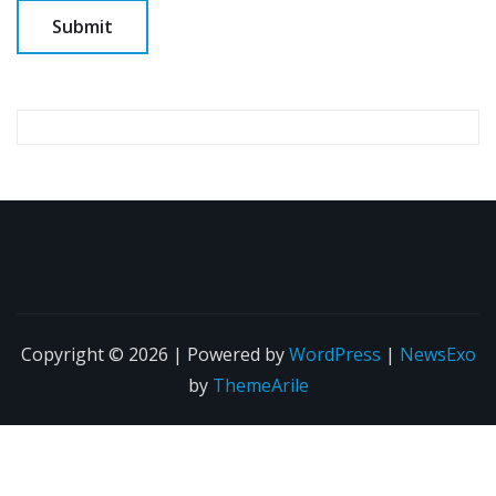
Copyright © 2026 | Powered by
WordPress
|
NewsExo
by
ThemeArile