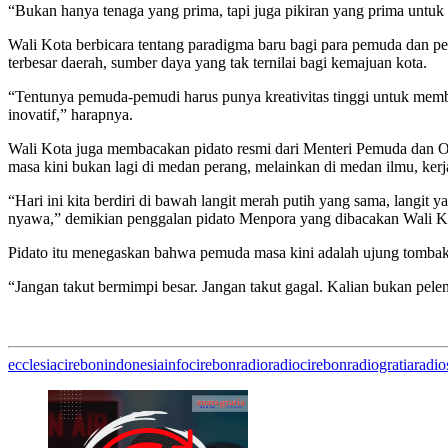
“Bukan hanya tenaga yang prima, tapi juga pikiran yang prima untuk 
Wali Kota berbicara tentang paradigma baru bagi para pemuda dan pe
terbesar daerah, sumber daya yang tak ternilai bagi kemajuan kota.
“Tentunya pemuda-pemudi harus punya kreativitas tinggi untuk memb
inovatif,” harapnya.
Wali Kota juga membacakan pidato resmi dari Menteri Pemuda dan O
masa kini bukan lagi di medan perang, melainkan di medan ilmu, kerja
“Hari ini kita berdiri di bawah langit merah putih yang sama, lang
nyawa,” demikian penggalan pidato Menpora yang dibacakan Wali K
Pidato itu menegaskan bahwa pemuda masa kini adalah ujung tombak 
“Jangan takut bermimpi besar. Jangan takut gagal. Kalian bukan pelen
ecclesiacirebon
indonesia
infocirebon
radio
radiocirebon
radiogratia
radio