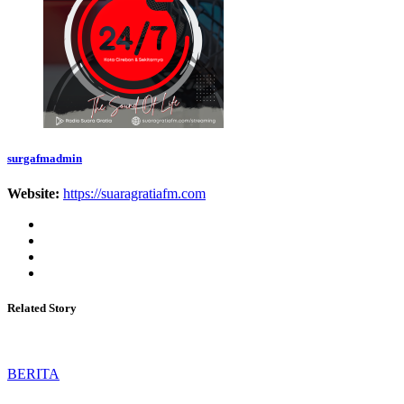
surgafmadmin
Website:
https://suaragratiafm.com
Related Story
BERITA