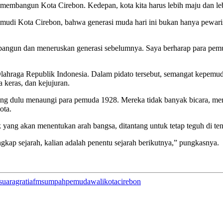
membangun Kota Cirebon. Kedepan, kota kita harus lebih maju dan lebi
mudi Kota Cirebon, bahwa generasi muda hari ini bukan hanya pewaris 
angun dan meneruskan generasi sebelumnya. Saya berharap para pemuda
lahraga Republik Indonesia. Dalam pidato tersebut, semangat kepemu
 keras, dan kejujuran.
it yang dulu menaungi para pemuda 1928. Mereka tidak banyak bicara, 
ota.
yang akan menentukan arah bangsa, ditantang untuk tetap teguh di ten
gkap sejarah, kalian adalah penentu sejarah berikutnya,” pungkasnya.
suaragratiafm
sumpahpemuda
walikotacirebon