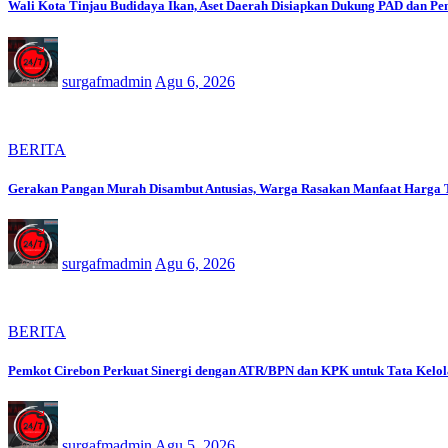
Wali Kota Tinjau Budidaya Ikan, Aset Daerah Disiapkan Dukung PAD dan Pe
surgafmadmin
Agu 6, 2026
BERITA
Gerakan Pangan Murah Disambut Antusias, Warga Rasakan Manfaat Harga 
surgafmadmin
Agu 6, 2026
BERITA
Pemkot Cirebon Perkuat Sinergi dengan ATR/BPN dan KPK untuk Tata Kelol
surgafmadmin
Agu 5, 2026