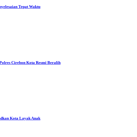
nyelesaian Tepat Waktu
lres Cirebon Kota Resmi Beralih
udkan Kota Layak Anak