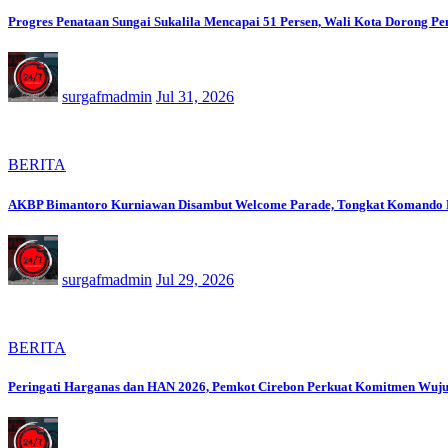
Progres Penataan Sungai Sukalila Mencapai 51 Persen, Wali Kota Dorong Pe
surgafmadmin
Jul 31, 2026
BERITA
AKBP Bimantoro Kurniawan Disambut Welcome Parade, Tongkat Komando Po
surgafmadmin
Jul 29, 2026
BERITA
Peringati Harganas dan HAN 2026, Pemkot Cirebon Perkuat Komitmen Wuj