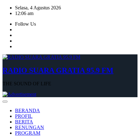
Skip
Selasa, 4 Agustus 2026
to
12:06 am
content
Follow Us
RADIO SUARA GRATIA 95.9 FM
THE SOUND OF LIFE
BERANDA
PROFIL
BERITA
RENUNGAN
PROGRAM